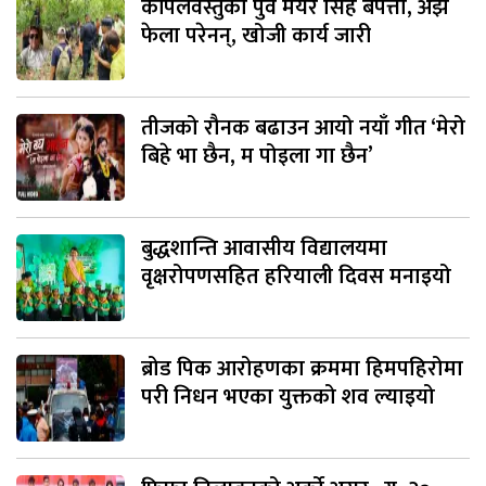
कपिलवस्तुका पुर्व मेयर सिंह बेपत्ता, अझै
फेला परेनन्, खोजी कार्य जारी
तीजको रौनक बढाउन आयो नयाँ गीत ‘मेरो
बिहे भा छैन, म पोइला गा छैन’
बुद्धशान्ति आवासीय विद्यालयमा
वृक्षरोपणसहित हरियाली दिवस मनाइयो
ब्रोड पिक आरोहणका क्रममा हिमपहिरोमा
परी निधन भएका युक्तको शव ल्याइयो