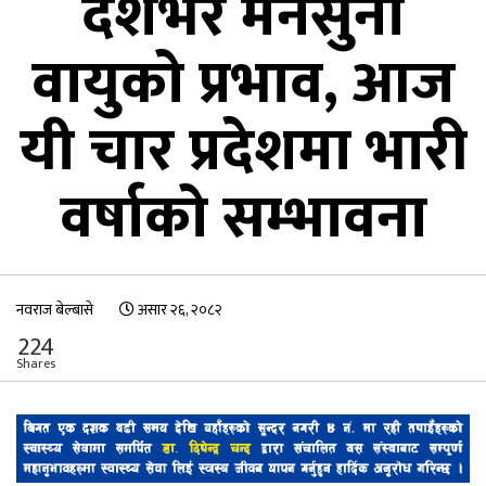
देशभर मनसुनी
वायुको प्रभाव, आज
यी चार प्रदेशमा भारी
वर्षाको सम्भावना
नवराज बेल्बासे
असार २६, २०८२
224
Shares