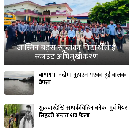
जास्मिन बड्स स्कुलका विद्यार्थीलाई
स्काउट अभिमुखीकरण
बाणगंगा नदीमा नुहाउन गएका दुई बालक
बेपत्ता
शुक्रबारदेखि सम्पर्कविहिन बनेका पुर्व मेयर
सिंहको अन्तत शव फेला