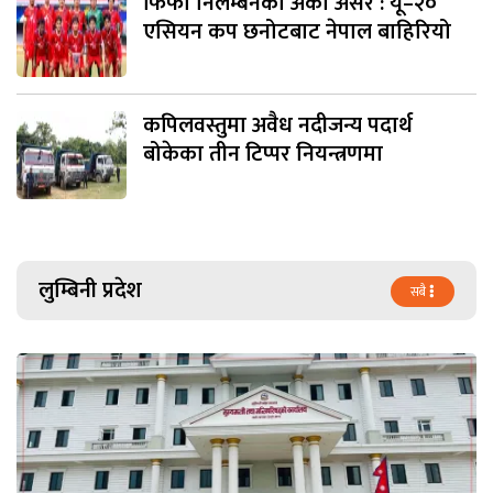
फिफा निलम्बनको अर्को असर : यू–२०
एसियन कप छनोटबाट नेपाल बाहिरियो
कपिलवस्तुमा अवैध नदीजन्य पदार्थ
बोकेका तीन टिप्पर नियन्त्रणमा
लुम्बिनी प्रदेश
सबै