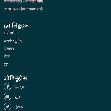
प्रविधिक प्रमुख – पवनराज पाण्डे
व्यवस्थापक - प्रेम नारायण पाण्डे
द्रुत लिङ्कहरू
हाम्रो बारेमा
सम्पर्क गर्नुहोस्
विज्ञापन
नीति
डेटा
जोडिनुहोस
फेसबुक
युटूब
ट्विटहरु