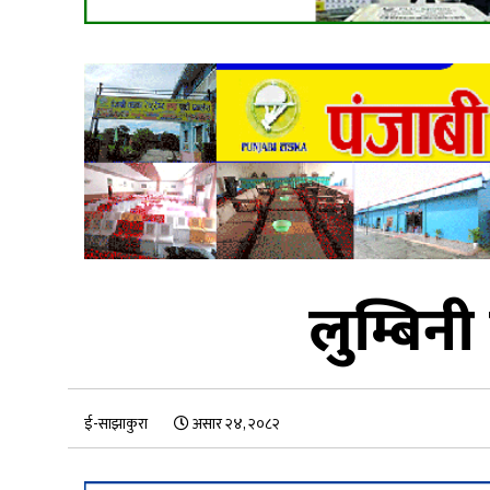
लुम्बिनी
ई-साझाकुरा
असार २४, २०८२