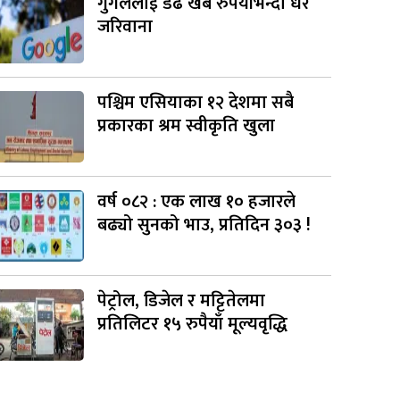
गुगललाई डेढ खर्ब रुपैयाँभन्दा धेरै
जरिवाना
पश्चिम एसियाका १२ देशमा सबै
प्रकारका श्रम स्वीकृति खुला
वर्ष ०८२ : एक लाख १० हजारले
बढ्यो सुनको भाउ, प्रतिदिन ३०३ !
पेट्रोल, डिजेल र मट्टितेलमा
प्रतिलिटर १५ रुपैयाँ मूल्यवृद्धि