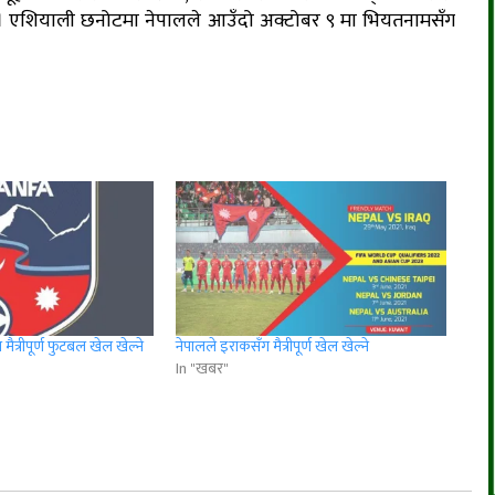
 छ । एशियाली छनोटमा नेपालले आउँदो अक्टोबर ९ मा भियतनामसँग
मैत्रीपूर्ण फुटबल खेल खेल्ने
नेपालले इराकसँग मैत्रीपूर्ण खेल खेल्ने
In "खबर"
r
App
er
Share