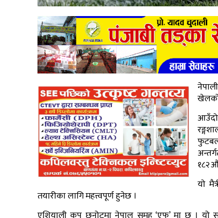
नेपाली
खेलको अ
आउँदो
रङ्गशा
फुटबल 
अन्तर
१८२औं
याे म
तयारीका लागि महत्त्वपूर्ण हुनेछ ।
एशियाली कप छनोटमा नेपाल समूह ‘एफ’ मा छ । यो सम