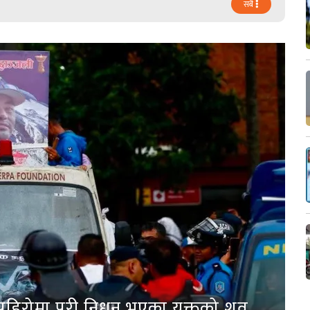
सबै
पहिरोमा परी निधन भएका युक्तको शव