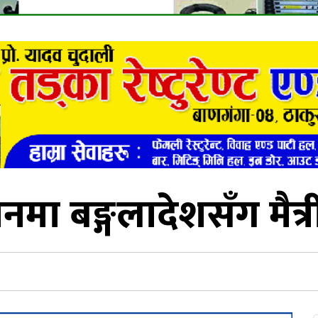
नमा बङ्गलादेशसँग मैत्र