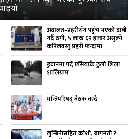
्याइयो
अदालत–प्रहरीसँग पहुँच भएको दाबी
गर्दै ठगी, ५ लाख ६२ हजार असुल्ने
कपिलवस्तु प्रहरी फन्दामा
डुबानमा पर्दै एसियाकै ठुलो शिला
शालिग्राम
मन्त्रिपरिषद् बैठक बस्दै
ी
लुम्बिनीसहित कोशी, बागमती र