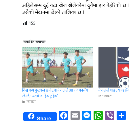
अहिलेसम्म दुई वटा खेल खेलेकोमा दुवैमा हार बेहोरेको
उसैको मैदानमा खेल्ने तालिका छ ।
155
-सम्बन्धित समाचार
विश्व कप फुटबल छनोटमा नेपालले आज यमनसँग
नेपालले थाइल्याण्डसँग 
खेल्दै : यस्तो छ, ‘हेड टू हेड’
In "खबर"
In "खबर"
Facebook
Email
Messenge
Whats
Vib
Share