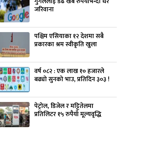
गुगललाई डेढ खर्ब रुपैयाँभन्दा धेरै
जरिवाना
पश्चिम एसियाका १२ देशमा सबै
प्रकारका श्रम स्वीकृति खुला
वर्ष ०८२ : एक लाख १० हजारले
बढ्यो सुनको भाउ, प्रतिदिन ३०३ !
पेट्रोल, डिजेल र मट्टितेलमा
प्रतिलिटर १५ रुपैयाँ मूल्यवृद्धि