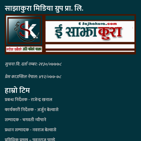
साझाकुरा मिडिया ग्रुप प्रा. लि.
सुचना वि. दर्ता नम्बर: २१३०/०७७७८
प्रेस काउन्सिल नेपाल: ४९२/०७७-७८
हाम्रो टिम
प्रबन्ध निर्देशक - राजेन्द्र खनाल
कार्यकारी निर्देशक - अर्जुन बेल्वासे
सम्पादक - भगवती न्यौपाने
प्रधान सम्पादक - नवराज बेल्वासे
प्रविधिक प्रमुख – पवनराज पाण्डे