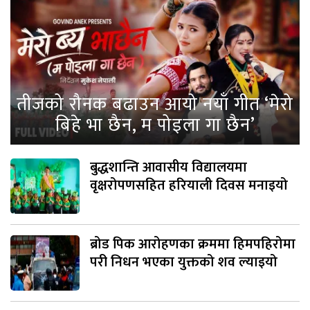
तीजको रौनक बढाउन आयो नयाँ गीत ‘मेरो
बिहे भा छैन, म पोइला गा छैन’
बुद्धशान्ति आवासीय विद्यालयमा
वृक्षरोपणसहित हरियाली दिवस मनाइयो
ब्रोड पिक आरोहणका क्रममा हिमपहिरोमा
परी निधन भएका युक्तको शव ल्याइयो