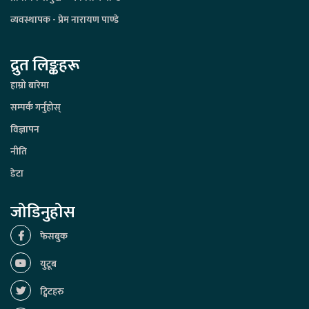
व्यवस्थापक - प्रेम नारायण पाण्डे
द्रुत लिङ्कहरू
हाम्रो बारेमा
सम्पर्क गर्नुहोस्
विज्ञापन
नीति
डेटा
जोडिनुहोस
फेसबुक
युटूब
ट्विटहरु