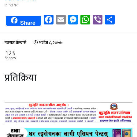
In "खबर"
Facebook
Email
Messenger
WhatsApp
Viber
Shar
Share
नवराज बेल्बासे
अशोज ८, २०७७
123
Shares
प्रतिक्रिया