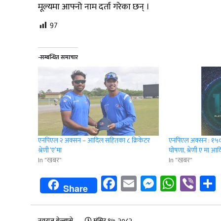
मूल्यमा आफ्नो नाम दर्ता गरेका छन् ।
97
-सम्बन्धित समाचार
एनपिएल २ अक्सन – आदिल सहितका ८ क्रिकेटर
एनपिएल अक्सन : १५०
श्रेणी ‘ए’मा
घोषणा, श्रेणी ए मा
In "खबर"
In "खबर"
Facebook
Email
Messenge
Whats
Vib
Share
नवराज बेल्बासे
मंसिर १७, २०८२