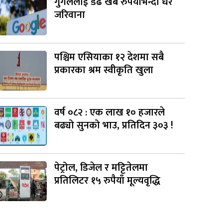
गुगललाई डेढ खर्ब रुपैयाँभन्दा धेरै
जरिवाना
पश्चिम एसियाका १२ देशमा सबै
प्रकारका श्रम स्वीकृति खुला
वर्ष ०८२ : एक लाख १० हजारले
बढ्यो सुनको भाउ, प्रतिदिन ३०३ !
पेट्रोल, डिजेल र मट्टितेलमा
प्रतिलिटर १५ रुपैयाँ मूल्यवृद्धि