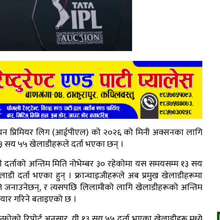
यन प्रिमियर लिग (आईपीएल) को २०२६ को मिनी अक्सनका लागि
३ सय ५५ खेलाडीहरूले दर्ता भएका छन् ।
ी दर्ताको अन्तिम मिति नोभेम्बर ३० रहेकोमा यस समयसम्म १३ सय
ाडी दर्ता भएका हुन् । फ्रान्चाइजीहरूले अब प्रमुख खेलाडीहरूमा
 जनाउनेछन्, र त्यसपछि लिलामीको लागि खेलाडीहरूको अन्तिम
तयार गरिने बताइएको छ ।
न्फोको रिपोर्ट अनुसार, यी १३ सय ५५ दर्ता भएका खेलाडीहरू मध्ये