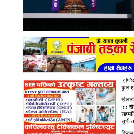
इण्डि
कुल १
खेलाड
५५ खेल
सहमति
सूची 
क्रिकइ