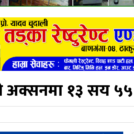
क्सनमा १३ सय ५५ ख