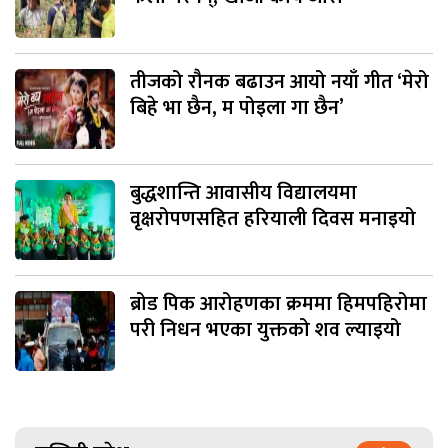
तीजको रौनक बढाउन आयो नयाँ गीत ‘मेरो
बिहे भा छैन, म पोइला गा छैन’
बुद्धशान्ति आवासीय विद्यालयमा
वृक्षरोपणसहित हरियाली दिवस मनाइयो
ब्रोड पिक आरोहणका क्रममा हिमपहिरोमा
परी निधन भएका युक्तको शव ल्याइयो