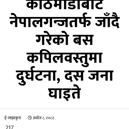
काठमाडौँबाट
नेपालगन्जतर्फ जाँदै
गरेको बस
कपिलवस्तुमा
दुर्घटना, दस जना
घाइते
ई-साझाकुरा
अशोज ८, २०८२
217