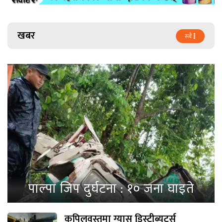
खबर
सबै
पाल्पा जिप दुर्घटना : १० जना घाइते
कपिलवस्तुमा ग्यास डिस्ट्रीब्युटर्स