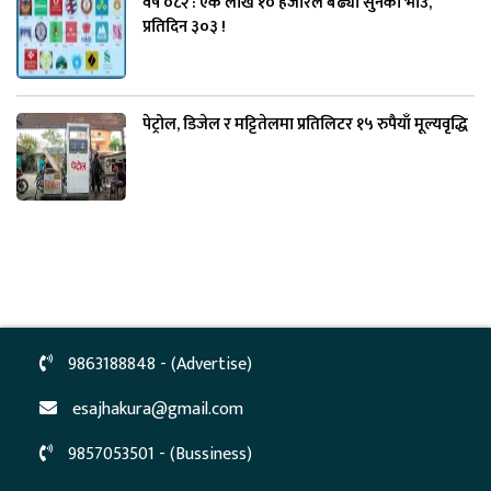
वर्ष ०८२ : एक लाख १० हजारले बढ्यो सुनको भाउ,
प्रतिदिन ३०३ !
पेट्रोल, डिजेल र मट्टितेलमा प्रतिलिटर १५ रुपैयाँ मूल्यवृद्धि
9863188848 - (Advertise)
esajhakura@gmail.com
9857053501 - (Bussiness)