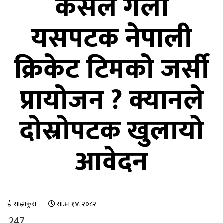
कसले गर्ला
यसपटक नेपाली
क्रिकेट टिमको जर्सी
प्रायोजन ? क्यानले
दोस्रोपटक खुलायो
आवेदन
ई-साझाकुरा
साउन १४, २०८२
247