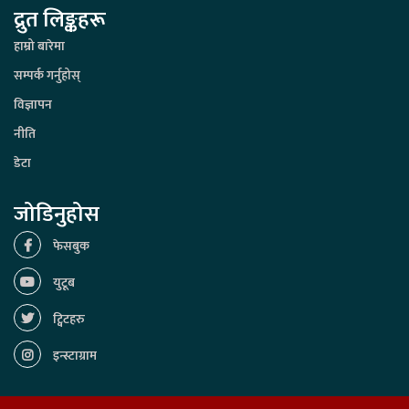
द्रुत लिङ्कहरू
हाम्रो बारेमा
सम्पर्क गर्नुहोस्
विज्ञापन
नीति
डेटा
जोडिनुहोस
फेसबुक
युटूब
ट्विटहरु
इन्स्टाग्राम