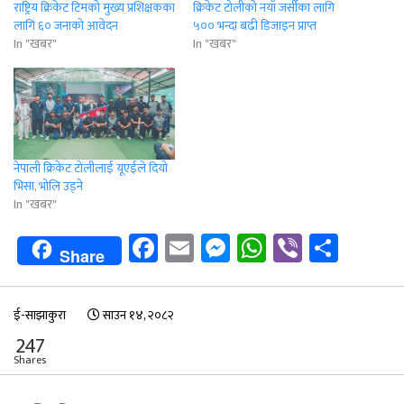
राष्ट्रिय क्रिकेट टिमको मुख्य प्रशिक्षकका
क्रिकेट टोलीको नयाँ जर्सीका लागि
लागि ६० जनाको आवेदन
५०० भन्दा बढी डिजाइन प्राप्त
In "खबर"
In "खबर"
नेपाली क्रिकेट टोलीलाई यूएईले दियो
भिसा, भोलि उड्‌ने
In "खबर"
Facebook
Email
Messenger
WhatsApp
Viber
Shar
Share
ई-साझाकुरा
साउन १४, २०८२
247
Shares