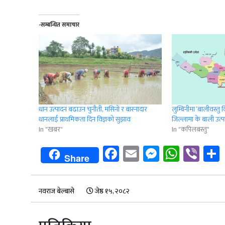
-सम्बन्धित समाचार
धान उत्पादन बढाउन चुनौती, मसिनो र बास्नादार
लुम्बिनीमा ‘बालीवस्तु 
धानलाई प्राथमिकता दिन विज्ञको सुझाव
जिल्लामा के बाली उत्पा
In "खबर"
In "कपिलबस्तु"
Facebook
Email
Messenge
Whats
Vib
Share
नवराज बेल्बासे
जेष्ठ १५, २०८२