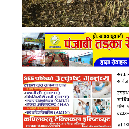
सरकार
सार्व
उपप्रध
आर्थि
गरेर 
बढाउन
18