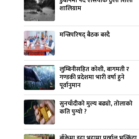
डुबानमा पर्दै एसियाकै ठुलो शिला
शालिग्राम
मन्त्रिपरिषद् बैठक बस्दै
लुम्बिनीसहित कोशी, बागमती र
गण्डकी प्रदेशमा भारी वर्षा हुने
पूर्वानुमान
सुनचाँदीको मुल्य बढ्यो, तोलाको
कति पुग्यो ?
बाँकेमा इट्टा भट्टामा पर्खाल भत्किँदा