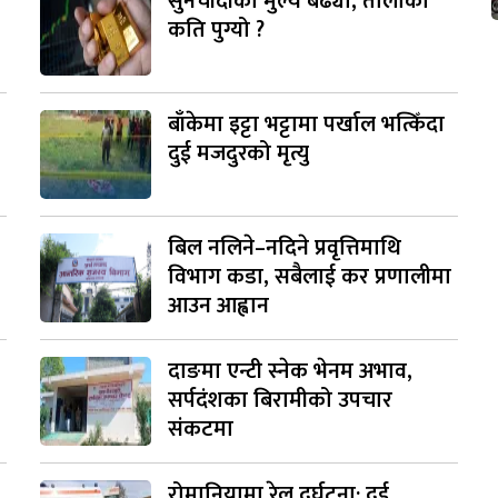
सुनचाँदीको मुल्य बढ्यो, तोलाको
कति पुग्यो ?
बाँकेमा इट्टा भट्टामा पर्खाल भत्किँदा
दुई मजदुरको मृत्यु
बिल नलिने–नदिने प्रवृत्तिमाथि
विभाग कडा, सबैलाई कर प्रणालीमा
आउन आह्वान
दाङमा एन्टी स्नेक भेनम अभाव,
सर्पदंशका बिरामीको उपचार
संकटमा
रोमानियामा रेल दुर्घटना: दुई