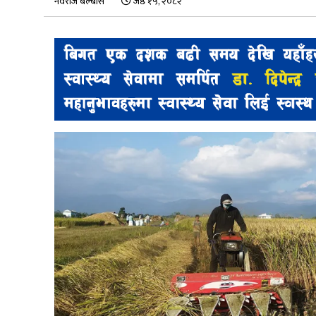
नवराज बेल्बासे
जेष्ठ १५, २०८२