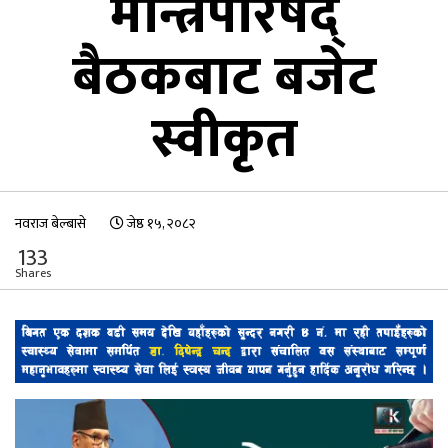
मन्त्रिपरिषद्
बैठकबाट बजेट
स्वीकृत
नवराज बेल्बासे
जेष्ठ १५, २०८२
133
Shares