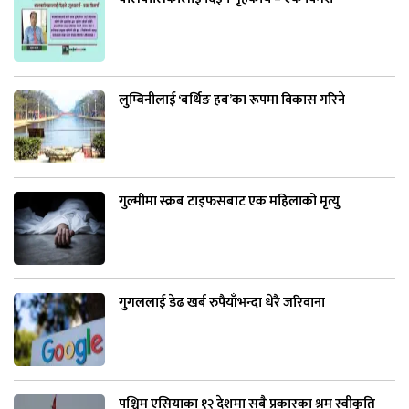
लुम्बिनीलाई ‘बर्थिङ हब’का रूपमा विकास गरिने
गुल्मीमा स्क्रब टाइफसबाट एक महिलाको मृत्यु
गुगललाई डेढ खर्ब रुपैयाँभन्दा धेरै जरिवाना
पश्चिम एसियाका १२ देशमा सबै प्रकारका श्रम स्वीकृति