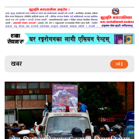
खबर
सबै