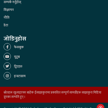
सम्पर्क गर्नुहोस्
विज्ञापन
नीति
डेटा
जोडिनुहोस
फेसबुक
युटूब
ट्विटहरु
इन्स्टाग्राम
स्रोतहरू खुलाइएका बाहेक ईसाझाकुरामा प्रकाशित सम्पूर्ण सामग्रीहरू साझाकुरा मिडिया
ग्रुपका सम्पत्ति हुन् ।