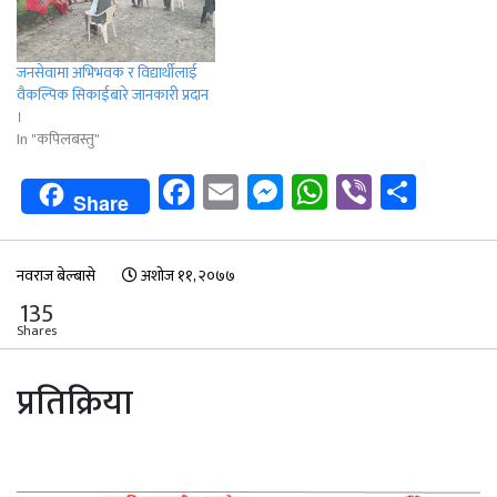
जनसेवामा अभिभवक र विद्यार्थीलाई
वैकल्पिक सिकाईबारे जानकारी प्रदान
।
In "कपिलबस्तु"
Facebook
Email
Messenger
WhatsApp
Viber
Shar
Share
नवराज बेल्बासे
अशोज ११, २०७७
135
Shares
प्रतिक्रिया