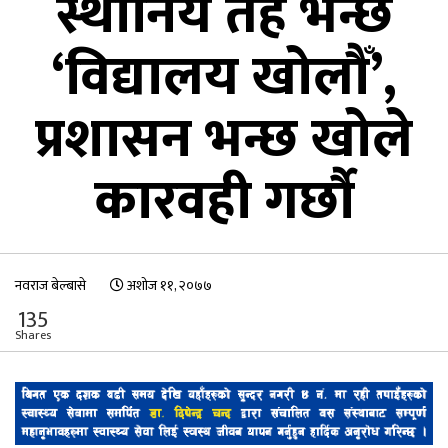
स्थानिय तह भन्छ
‘विद्यालय खोलौँ’,
प्रशासन भन्छ खोले
कारवही गर्छौ
नवराज बेल्बासे
अशोज ११, २०७७
135
Shares