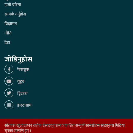
हाम्रो बारेमा
सम्पर्क गर्नुहोस्
विज्ञापन
नीति
डेटा
जोडिनुहोस
फेसबुक
युटूब
ट्विटहरु
इन्स्टाग्राम
स्रोतहरू खुलाइएका बाहेक ईसाझाकुरामा प्रकाशित सम्पूर्ण सामग्रीहरू साझाकुरा मिडिया
ग्रुपका सम्पत्ति हुन् ।