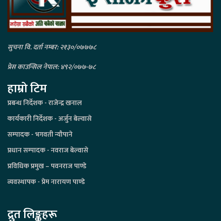
सुचना वि. दर्ता नम्बर: २१३०/०७७७८
प्रेस काउन्सिल नेपाल: ४९२/०७७-७८
हाम्रो टिम
प्रबन्ध निर्देशक - राजेन्द्र खनाल
कार्यकारी निर्देशक - अर्जुन बेल्वासे
सम्पादक - भगवती न्यौपाने
प्रधान सम्पादक - नवराज बेल्वासे
प्रविधिक प्रमुख – पवनराज पाण्डे
व्यवस्थापक - प्रेम नारायण पाण्डे
द्रुत लिङ्कहरू