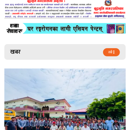
खबर
सबै