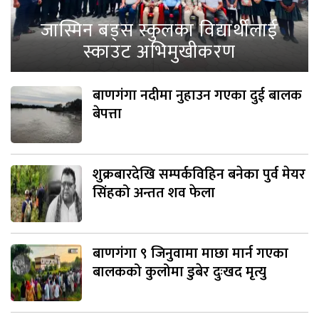
जास्मिन बड्स स्कुलका विद्यार्थीलाई
स्काउट अभिमुखीकरण
बाणगंगा नदीमा नुहाउन गएका दुई बालक
बेपत्ता
शुक्रबारदेखि सम्पर्कविहिन बनेका पुर्व मेयर
सिंहको अन्तत शव फेला
बाणगंगा ९ जिनुवामा माछा मार्न गएका
बालकको कुलोमा डुबेर दुःखद मृत्यु