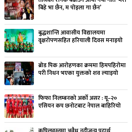
तीजको रौनक बढाउन आयो नयाँ गीत ‘मेरो
बिहे भा छैन, म पोइला गा छैन’
बुद्धशान्ति आवासीय विद्यालयमा
वृक्षरोपणसहित हरियाली दिवस मनाइयो
ब्रोड पिक आरोहणका क्रममा हिमपहिरोमा
परी निधन भएका युक्तको शव ल्याइयो
फिफा निलम्बनको अर्को असर : यू–२०
एसियन कप छनोटबाट नेपाल बाहिरियो
कपिलवस्तुमा अवैध नदीजन्य पदार्थ