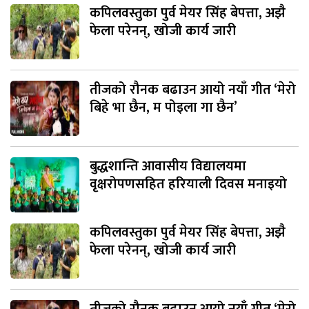
कपिलवस्तुका पुर्व मेयर सिंह बेपत्ता, अझै
फेला परेनन्, खोजी कार्य जारी
तीजको रौनक बढाउन आयो नयाँ गीत ‘मेरो
बिहे भा छैन, म पोइला गा छैन’
बुद्धशान्ति आवासीय विद्यालयमा
वृक्षरोपणसहित हरियाली दिवस मनाइयो
कपिलवस्तुका पुर्व मेयर सिंह बेपत्ता, अझै
फेला परेनन्, खोजी कार्य जारी