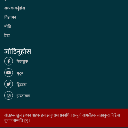
सम्पर्क गर्नुहोस्
विज्ञापन
नीति
डेटा
जोडिनुहोस
फेसबुक
युटूब
ट्विटहरु
इन्स्टाग्राम
स्रोतहरू खुलाइएका बाहेक ईसाझाकुरामा प्रकाशित सम्पूर्ण सामग्रीहरू साझाकुरा मिडिया
ग्रुपका सम्पत्ति हुन् ।