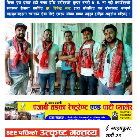
ई–साझाकुरा,
भदौ २३