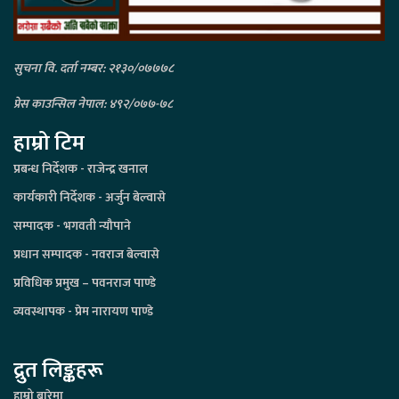
सुचना वि. दर्ता नम्बर: २१३०/०७७७८
प्रेस काउन्सिल नेपाल: ४९२/०७७-७८
हाम्रो टिम
प्रबन्ध निर्देशक - राजेन्द्र खनाल
कार्यकारी निर्देशक - अर्जुन बेल्वासे
सम्पादक - भगवती न्यौपाने
प्रधान सम्पादक - नवराज बेल्वासे
प्रविधिक प्रमुख – पवनराज पाण्डे
व्यवस्थापक - प्रेम नारायण पाण्डे
द्रुत लिङ्कहरू
हाम्रो बारेमा