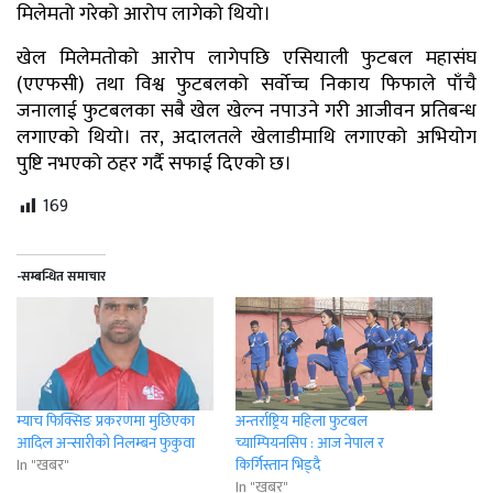
मिलेमतो गरेको आरोप लागेको थियो।
खेल मिलेमतोको आरोप लागेपछि एसियाली फुटबल महासंघ
(एएफसी) तथा विश्व फुटबलको सर्वोच्च निकाय फिफाले पाँचै
जनालाई फुटबलका सबै खेल खेल्न नपाउने गरी आजीवन प्रतिबन्ध
लगाएको थियो। तर, अदालतले खेलाडीमाथि लगाएको अभियोग
पुष्टि नभएको ठहर गर्दै सफाई दिएको छ।
169
-सम्बन्धित समाचार
म्याच फिक्सिङ प्रकरणमा मुछिएका
अन्तर्राष्ट्रिय महिला फुटबल
आदिल अन्सारीको निलम्बन फुकुवा
च्याम्पियनसिप : आज नेपाल र
In "खबर"
किर्गिस्तान भिड्दै
In "खबर"