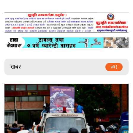
खबर
सबै