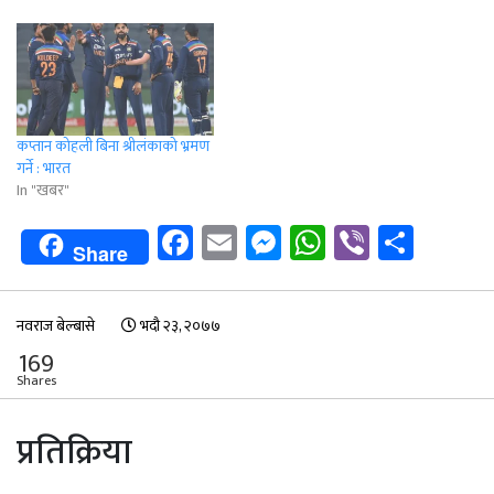
कप्तान कोहली बिना श्रीलंकाको भ्रमण
गर्ने : भारत
In "खबर"
Facebook
Email
Messenger
WhatsApp
Viber
Shar
Share
नवराज बेल्बासे
भदौ २३, २०७७
169
Shares
प्रतिक्रिया