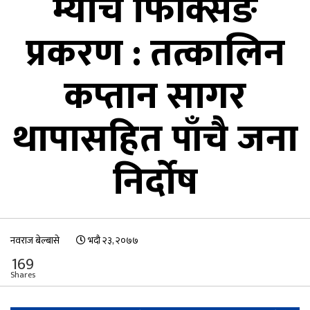
म्याच फिक्सिङ
प्रकरण : तत्कालिन
कप्तान सागर
थापासहित पाँचै जना
निर्दोष
नवराज बेल्बासे
भदौ २३, २०७७
169
Shares