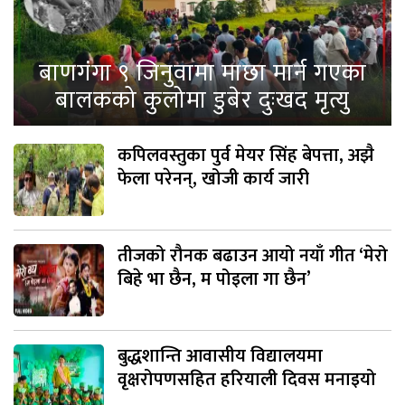
बाणगंगा ९ जिनुवामा माछा मार्न गएका
बालकको कुलोमा डुबेर दुःखद मृत्यु
कपिलवस्तुका पुर्व मेयर सिंह बेपत्ता, अझै
फेला परेनन्, खोजी कार्य जारी
तीजको रौनक बढाउन आयो नयाँ गीत ‘मेरो
बिहे भा छैन, म पोइला गा छैन’
बुद्धशान्ति आवासीय विद्यालयमा
वृक्षरोपणसहित हरियाली दिवस मनाइयो