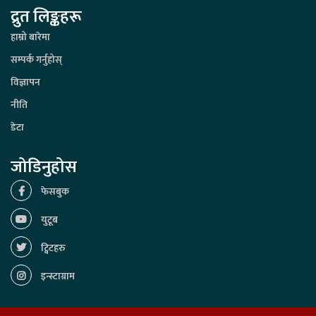
द्रुत लिङ्कहरू
हाम्रो बारेमा
सम्पर्क गर्नुहोस्
विज्ञापन
नीति
डेटा
जोडिनुहोस
फेसबुक
युटूब
ट्विटहरु
इन्स्टाग्राम