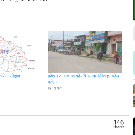
ोरोना परीक्षण
प्रदेश नं २ : संक्रमण बढेसँगै धमाधम निषेधाज्ञा, बढेन
परीक्षण
In "खबर"
r
App
er
Share
146
Shares