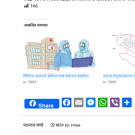
146
-सम्बन्धित समाचार
भिटिएम अभावले बाँकेमा स्वब संकलन प्रभावित
दाङमा समुदायस्तरमा क
In "खबर"
In "खबर"
Facebook
Email
Messenge
Whats
Vib
Share
पवनराज पाण्डे
साउन ३०, २०७७