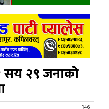
 २ सय २९ जनाको
ा
146