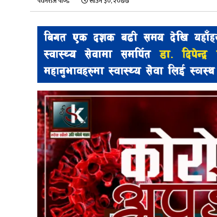
पवनराज पाण्डे
साउन ३०, २०७७