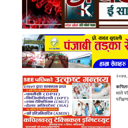
२०७७, 
कपिलव
थाले प
परीक्ष