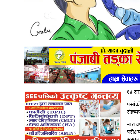
१४ सा
पर्साक
संक्रम
नाराय
परीक्
अस्पता