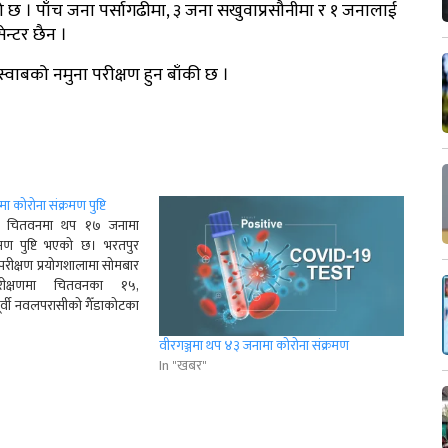
 छ । पाँच जना पर्सागढीमा, ३ जना सखुवाप्रसौनीमा र १ जनालाई
न्टर छैन ।
वाबको नमुना परीक्षण हुन बाँकी छ ।
कोरोना संक्रमण पुष्टि
 ९ चितवनमा थप १७ जनामा
मण पुष्टि भएको छ। भरतपुर
ीक्षण प्रयोगशालामा सोमबार
ीक्षणमा चितवनका १५,
्वी नवलपरासीको गैँडाकोटका
 संक्रमण पुष्टि भएको
 डा.नितु अधिकारीले जानकारी
वीरगञ्जमा थप ४३ जनामा कोरोना संक्रमण
पुष्टि हुनेमा भरतपुर
In "खबर"
रै ९ जना…
r
App
er
Share