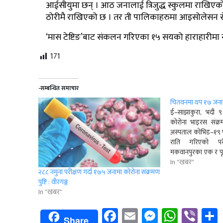
आईसीयुमा छन् । आठ जनालाई त्रिजुद्ध स्कुलमा राखिएको
ठोरीमै राखिएको छ । तर ती पालिकाहरुमा आइसोलेसन से
‘मास टेष्टिङ’बाट संकलन गरिएका १५ सयको हाराहारीमा स्
171
-सम्बन्धित समाचार
चितवनमा थप १७ जनामा 
ई–साझाकुरा, भदौ
कोरोना भाइरस संक्र
अस्पताल कोभिड–१९ पर
राति गरिएको पर
मकवानपुरका एक र पूर
एक जनामा कोरोना
In "खबर"
प्रयोगशालाकी प्रमुख
२८८ नमुना परीक्षण गर्दा १७५ जनामा कोरोना संक्रमण
दिइन्। संक्रमण 
पुष्टि : वीरगञ्ज
महानगरपालिकाका मात्
In "खबर"
Facebook
Email
Messenge
Whats
Vib
Share