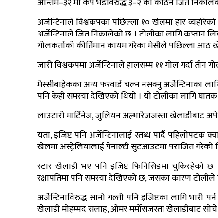
अन्तिम–३२ मा केप भर्डेविरुद्ध ३–२ को कठिन जित निकालेको
अर्जेन्टिनाले विश्वकपका पछिल्ला १० खेलमा हार व्यहोरे
अर्जेन्टिनाले जित निकालेको छ । टोलीका लागि कप्तान लि
गोलकर्ताको कीर्तिमान कायम गरेका मेसीले पछिल्ला आठ ख
जारी विश्वकपमा अर्जेन्टिनाले हालसम्म ११ गोल गर्दा तीन ग
मेस्सीबाहेकका अन्य फरवार्ड चल्न नसक्नु अर्जेन्टिनाका ला
पनि केही समस्या देखिएको थियो । यो टोलीका लागि घातक 
लाउटारो मार्टिनेज, जुलियन अल्भारेजजस्ता खेलाडीबाट अपेक
यता, इजिप्ट पनि अर्जेन्टिनालाई स्तब्ध पार्दै पहिलोपटक क्
खेलमा अस्ट्रेलियालाई पेनाल्टी सुटआउटमा पराजित गरेको 
स्टार खेलाडी भए पनि इजिप्ट फिनिसिङमा चुकिरहेको छ 
रक्षापंतिमा पनि समस्या देखिएको छ, जसका कारण टोलीले
अर्जेन्टिनाविरुद्ध सानो गल्ती पनि इजिप्टका लागि भारी पर्
खेलाडी मोहम्मद सलाह, ओमर मर्मोसजस्ता खेलाडीबाट सोचेअ