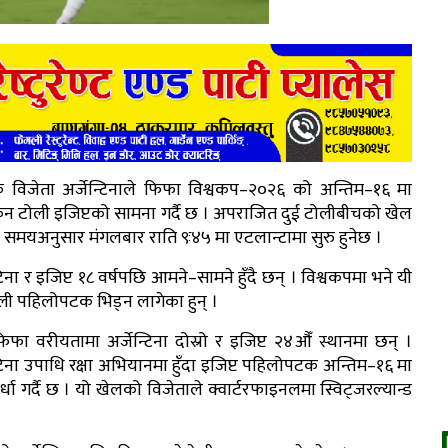
 विजेता अर्जेन्टिनाले फिफा विश्वकप–२०२६ को अन्तिम–१६ मा
कन टोली इजिप्टको सामना गर्दै छ । अपराजित दुई टोलीबीचको खेल
ी समयअनुसार मंगलबार राति ९ः४५ मा एटलान्टामा सुरु हुनेछ ।
्टिना र इजिप्ट १८ वर्षपछि आमने–सामने हुँदै छन् । विश्वकपमा भने यी
ोली पहिलोपटक भिड्न लागेका हुन् ।
िफा वरीयतामा अर्जेन्टिना दोस्रो र इजिप्ट २४औँ स्थानमा छन् ।
्टिना उपाधि रक्षा अभियानमा हुँदा इजिप्ट पहिलोपटक अन्तिम–१६ मा
्पर्धा गर्दै छ । यो खेलको विजेताले क्वार्टरफाइनलमा स्विट्जरल्यान्ड