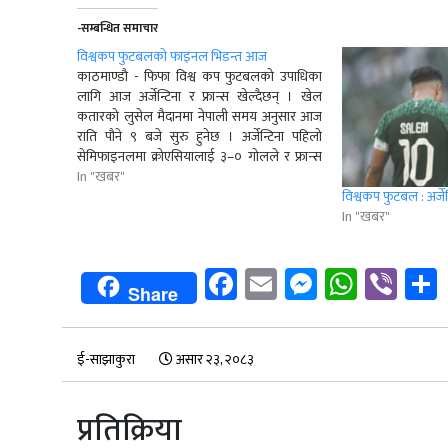
-सम्बन्धित समाचार
विश्वकप फुटबलकाे फाइनल भिडन्त आज
काठमाण्डाै - फिफा विश्व कप फुटबलको उपाधिका
लागि आज अर्जेन्टिना र फ्रान्स खेल्दैछन् । खेल
कतारको लुसेल मैदानमा नेपाली समय अनुसार आज
राति पौने ९ बजे सुरु हुनेछ । अर्जेन्टिना पहिलो
सेमिफाइनलमा क्रोएसियालाई ३–० गोलले र फ्रान्स
दोस्रो सेमिफाइनलमा मोरक्कोलाई २–० गोलले
In "खबर"
पराजित गरी फाइनलमा पुगेको हो । यी दुई…
विश्वकप फुटबल : अर्जेन्
In "खबर"
Facebook
Email
Messenge
Whats
Vib
Share
ई-साझाकुरा
असार २३, २०८३
प्रतिक्रिया