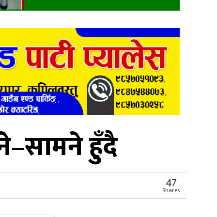
े–सामने हुँदै
47
Shares