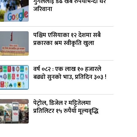
गुगललाई डेढ खर्ब रुपैयाँभन्दा धेरै
जरिवाना
पश्चिम एसियाका १२ देशमा सबै
प्रकारका श्रम स्वीकृति खुला
वर्ष ०८२ : एक लाख १० हजारले
बढ्यो सुनको भाउ, प्रतिदिन ३०३ !
पेट्रोल, डिजेल र मट्टितेलमा
प्रतिलिटर १५ रुपैयाँ मूल्यवृद्धि