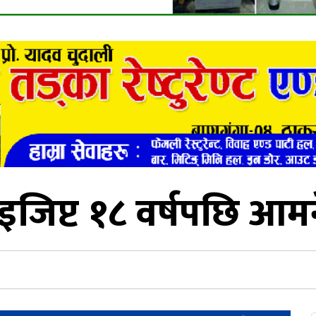
र इजिप्ट १८ वर्षपछि आमन