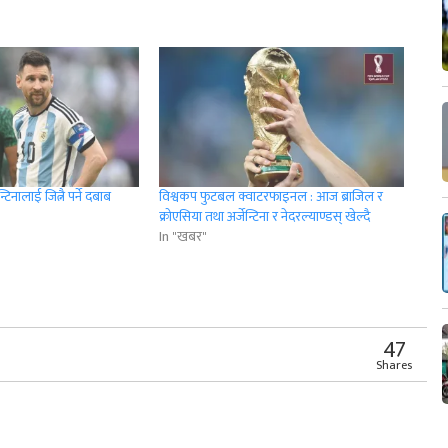
टिनालाई जित्नै पर्ने दबाब
विश्वकप फुटबल क्वाटरफाइनल : आज ब्राजिल र
क्रोएसिया तथा अर्जेन्टिना र नेदरल्याण्डस् खेल्दै
In "खबर"
r
App
er
Share
47
Shares