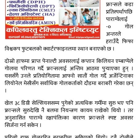
फ्रान्सले कडा
प्रतिस्पर्धापछि
पाराग्वेलाई
-० गोल
अन्तरले
हराउँदै फिफा
विश्वकप फुटबलको क्वार्टरफाइनलमा स्थान बनाएको छ ।
दोस्रो हाफमा प्राप्त पेनाल्टी अवसरलाई कप्तान किलियन एम्बाप्पेले
गोलमा परिणत गर्दै फ्रान्सलाई अन्तिम आठमा पुर्‍याएका हुन् ।
यससँगै उनले प्रतियोगितामा आफ्नो सातौं गोल गर्दै अर्जेन्टिनाका
लियोनेल मेसीसँग सर्वाधिक गोलकर्ताको दौडमा बराबरी गरेका छन्
।
खेल ३८ डिग्री सेल्सियससम्म पुगेको अत्यधिक गर्मीमा सुरु भए पनि
फ्रान्सले सुरुदेखि नै बलमा नियन्त्रण कायम राखेको थियो । तर
अनुशासित पाराग्वे रक्षापंक्तिका कारण फ्रान्सले स्पष्ट अवसर
सिर्जना गर्न सकेन ।
पहिलो हाफ गोलरहित बराबरीमा सकिएको थियो। दुवै टोलीले