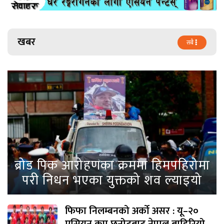
खबर
सबै
ब्रोड पिक आरोहणका क्रममा हिमपहिरोमा
परी निधन भएका युक्तको शव ल्याइयो
फिफा निलम्बनको अर्को असर : यू–२०
एसियन कप छनोटबाट नेपाल बाहिरियो