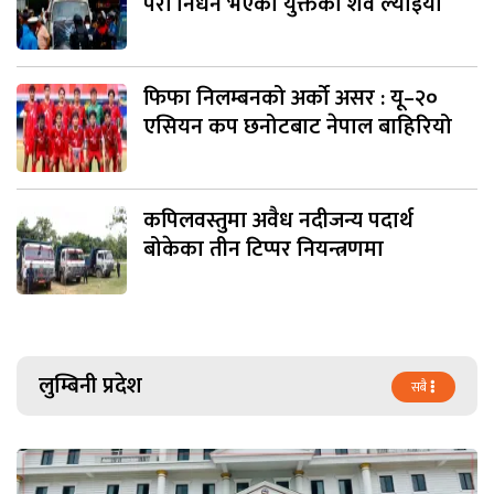
परी निधन भएका युक्तको शव ल्याइयो
फिफा निलम्बनको अर्को असर : यू–२०
एसियन कप छनोटबाट नेपाल बाहिरियो
कपिलवस्तुमा अवैध नदीजन्य पदार्थ
बोकेका तीन टिप्पर नियन्त्रणमा
लुम्बिनी प्रदेश
सबै