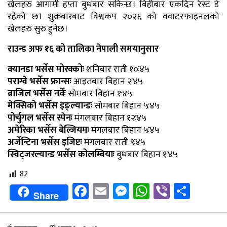
खेलहरु आगामी हप्ता बुधबार सकिन्छ। बिहीबार एकदिन रेस्ट डे
रहेको छ। शुक्रबारबाट विश्वकप २०२६ को क्वाटरफाइनलको
खेलहरु सुरु हुनेछ।
राउन्ड अफ १६ को तालिका नेपाली समयानुसार
क्यानडा भर्सेस मोरक्कोः
शनिबार राती १०ः४५
पराग्वे भर्सेस फ्रान्सः
आइतबार बिहान २ः४५
ब्राजिल भर्सेस नर्वेः
सोमबार बिहान १ः४५
मेक्सिको भर्सेस इङ्ल्यान्डः
सोमबार बिहान ५ः४५
पोर्चुगल भर्सेस स्पेनः
मंगलबार बिहान १२ः४५
अमेरिका भर्सेस बेल्जियमः
मंगलबार बिहान ५ः४५
अर्जेन्टिना भर्सेस इजिप्टः
मंगलबार राती ९ः४५
स्विट्जरल्यान्ड भर्सेस कोलम्बियाः
बुधबार बिहान १ः४५
82
Facebook
Email
Messenger
WhatsApp
Viber
Shar
Share