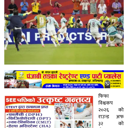
फिफा
विश्वकप
२०२६ को
राउन्ड अफ
३२ को