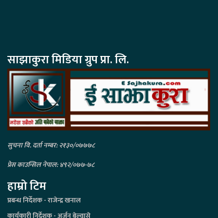
साझाकुरा मिडिया ग्रुप प्रा. लि.
सुचना वि. दर्ता नम्बर: २१३०/०७७७८
प्रेस काउन्सिल नेपाल: ४९२/०७७-७८
हाम्रो टिम
प्रबन्ध निर्देशक - राजेन्द्र खनाल
कार्यकारी निर्देशक - अर्जुन बेल्वासे