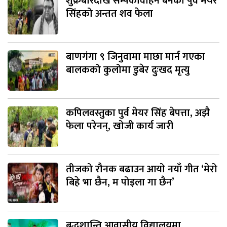
शुक्रबारदेखि सम्पर्कविहिन बनेका पुर्व मेयर
सिंहको अन्तत शव फेला
बाणगंगा ९ जिनुवामा माछा मार्न गएका
बालकको कुलोमा डुबेर दुःखद मृत्यु
कपिलवस्तुका पुर्व मेयर सिंह बेपत्ता, अझै
फेला परेनन्, खोजी कार्य जारी
तीजको रौनक बढाउन आयो नयाँ गीत ‘मेरो
बिहे भा छैन, म पोइला गा छैन’
बुद्धशान्ति आवासीय विद्यालयमा