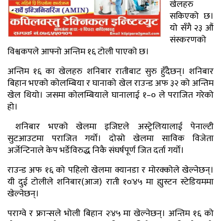
खेलहरु
सकिएको छ।
यो सँगै २३ औं
संस्करणको
विश्वकपले आफ्नो अन्तिम १६ टोली पाएको छ।
अन्तिम १६ का खेलहरु शनिबार रातीबाट सुरु हुँदैछन्। शनिबार
बिहान भएको कोलम्बिया र घानाको खेल राउन्ड अफ ३२ को अन्तिम
खेल थियो। जसमा कोलम्बियाले घानालाई १–० ले पराजित गरेको
हो।
शनिबार भएको खेलमा इजिप्टले अस्ट्रेलियालाई पेनाल्टी
सुटआउटमा पराजित गर्यो। दोस्रो खेलमा साविक विजेता
अर्जेन्टिनाले केप भर्डेविरुद्ध निकै संघर्षपूर्ण जित दर्ता गर्यो।
राउन्ड अफ १६ को पहिलो खेलमा क्यानडा र मोरक्कोले खेल्नेछन्।
यी दुई टोलीले शनिबार(आज) राती १०ः४५ मा ह्युस्टन स्टेडियममा
खेल्नेछन्।
पराग्वे र फ्रान्सले भोली बिहान २ः४५ मा खेल्नेछन्। अन्तिम १६ को