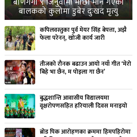
बाणगंगा ९ जिनुवामा माछा मार्न गएका
बालकको कुलोमा डुबेर दुःखद मृत्यु
कपिलवस्तुका पुर्व मेयर सिंह बेपत्ता, अझै
फेला परेनन्, खोजी कार्य जारी
तीजको रौनक बढाउन आयो नयाँ गीत ‘मेरो
बिहे भा छैन, म पोइला गा छैन’
बुद्धशान्ति आवासीय विद्यालयमा
वृक्षरोपणसहित हरियाली दिवस मनाइयो
ब्रोड पिक आरोहणका क्रममा हिमपहिरोमा