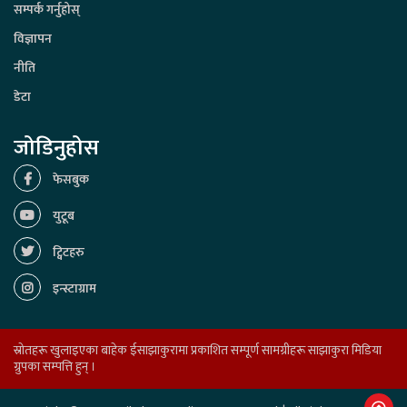
सम्पर्क गर्नुहोस्
विज्ञापन
नीति
डेटा
जोडिनुहोस
फेसबुक
युटूब
ट्विटहरु
इन्स्टाग्राम
स्रोतहरू खुलाइएका बाहेक ईसाझाकुरामा प्रकाशित सम्पूर्ण सामग्रीहरू साझाकुरा मिडिया
ग्रुपका सम्पत्ति हुन् ।