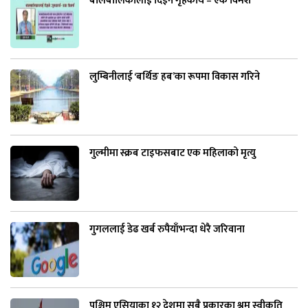
बालबालिकालाई दिइने गृहकार्य – एक विमर्श
लुम्बिनीलाई ‘बर्थिङ हब’का रूपमा विकास गरिने
गुल्मीमा स्क्रब टाइफसबाट एक महिलाको मृत्यु
गुगललाई डेढ खर्ब रुपैयाँभन्दा धेरै जरिवाना
पश्चिम एसियाका १२ देशमा सबै प्रकारका श्रम स्वीकृति