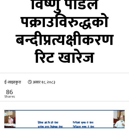
विष्णु पौडेल
पक्राउविरुद्धको
बन्दीप्रत्यक्षीकरण
रिट खारेज
ई-साझाकुरा
असार १८, २०८३
86
Shares