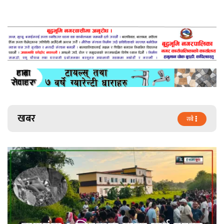
खबर
सबै