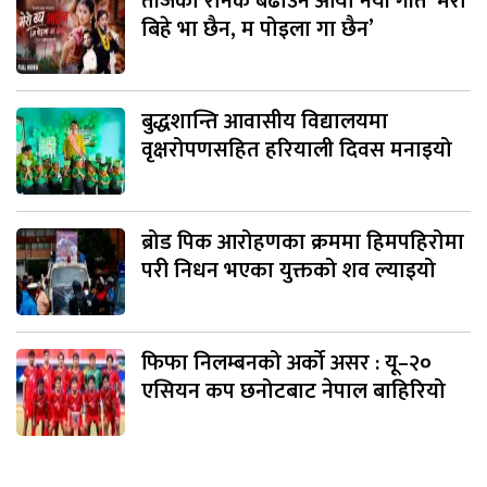
तीजको रौनक बढाउन आयो नयाँ गीत ‘मेरो
बिहे भा छैन, म पोइला गा छैन’
बुद्धशान्ति आवासीय विद्यालयमा
वृक्षरोपणसहित हरियाली दिवस मनाइयो
ब्रोड पिक आरोहणका क्रममा हिमपहिरोमा
परी निधन भएका युक्तको शव ल्याइयो
फिफा निलम्बनको अर्को असर : यू–२०
एसियन कप छनोटबाट नेपाल बाहिरियो