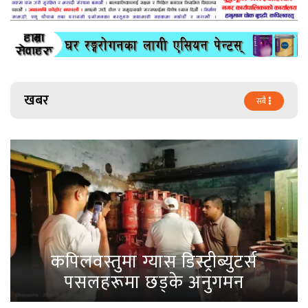
खबर
सबै
कपिलवस्तुमा ग्यास डिस्ट्रीब्युटर्स
पसलहरूमा छड्के अनुगमन