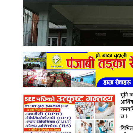
भूमि व
आर्थि
समयभि
छ ।
विभिन