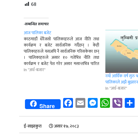
68
-सम्बन्धित समाचार
आज पालिका बजेट
काठमाडौं धेरैजसो पालिकाहरुले आज नीति तथा
कार्यक्रम र बजेट सार्वजनिक गर्दैछन् । केही
पालिकाहरुले यसअघि नै सार्वजनिक गरिसकेका छन्
। पालिकाहरुले असार १० गतेभित्र नीति तथा
कार्यक्रम र बजेट पेश गरेर असार मसान्तभित्र पारित
गरिसक्नुपर्ने कानुनी व्यवस्था छ । सोही अनुसार
In "अर्थ-बजार"
धेरैजसो पालिकाहरुले आज नीति तथा कार्यक्रम र
नयाँ आर्थिक वर्ष सुरु
बजेट ल्याउन…
पालिकाले अझै बुझाए
In "अर्थ-बजार"
Facebook
Email
Messenge
Whats
Vib
Share
ई-साझाकुरा
असार १७, २०८३