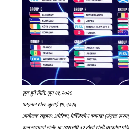
सुरु हुने मिति: जुन ११, २०२६
फाइनल खेल: जुलाई १९, २०२६
आयोजक राष्ट्रहरू: अमेरिका, मेक्सिको र क्यानडा (संयुक्त रूपमा
कुल सहभागी टोली: ४८ (यसअघि ३२ टोली खेल्दै बएकोमा पहि