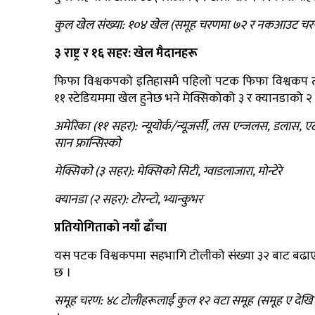
कुल खेल संख्या: १०४ खेल (समूह चरणमा ७२ र नकआउट चर
३ राष्ट्र र १६ सहर: खेल मैदानहरू
फिफा विश्वकपको इतिहासमै पहिलो पटक फिफा विश्वकप ती
११ स्टेडियममा खेल हुनेछ भने मेक्सिकोको ३ र क्यानडाको २ 
अमेरिका (११ सहर): न्यूयोर्क/न्यूजर्सी, लस एन्जलस, डलास, एट
सान फ्रान्सिस्को
मेक्सिको (३ सहर): मेक्सिको सिटी, ग्वाडलाजारा, मोन्टेरे
क्यानडा (२ सहर): टोरन्टो, भ्यान्कुभर
प्रतियोगिताको नयाँ ढाँचा
यस पटक विश्वकपमा सहभागि टोलीको संख्या ३२ बाट बढाएर ४
छ ।
समूह चरण: ४८ टोलीहरूलाई कुल १२ वटा समूह (समूह ए देखि ए