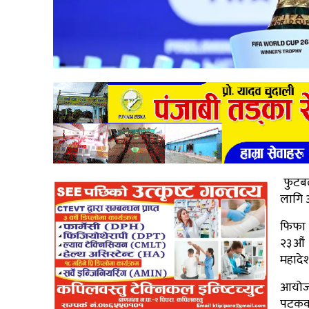
फुटबलक
लागि 
फिफा 
२३औं 
महादेश
आयोजक
पटकको