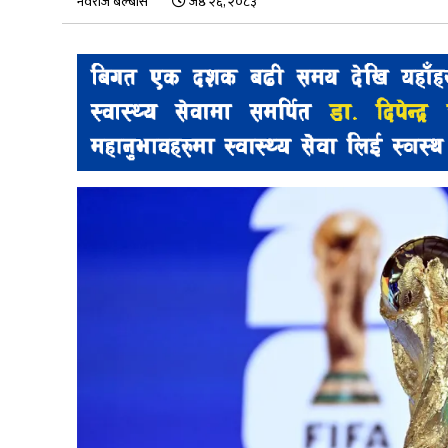
नवराज बेल्बासे
जेष्ठ २६, २०८३