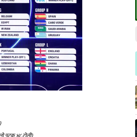
)
लो पटक ४८ टोली)