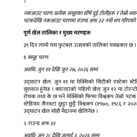
।
नकआउट चरण: प्रत्येक समूहका शीर्ष दुई टोलीहरू र तेस्रो स्थान
पटकदेखि नकआउट चरणमा राउण्ड अफ ३२ नयाँ थप गरिएको 
पूर्ण खेल तालिका र मुख्य चरणहरू
३९ दिन लामो यस फुटबल उत्सवको तालिका यसप्रकार छ ।
१. समूह चरण
अवधि: जुन ११ देखि जुन २७, २०२६ सम्म
उद्घाटन खेल: जुन ११ मा मेक्सिको सिटीको एस्टेका स्ट
सुरुवात हुनेछ । क्यानडाको पहिलो खेल जुन १२ मा टोरन
रोचक तथ्य के छ भने मेक्सिको फिफा विश्वकप तेस्रो पटक आय
स्टेडियम तीनवटा छुट्टा छुट्टै विश्वकप (१९७०, १९८६ र २०
उद्घाटन खेल सोही मैदानमा खेलिनेछ ।
२. राउन्ड अफ ३२
अवधि: जुन २८ देखि जुलाई ३, २०२६ सम्म