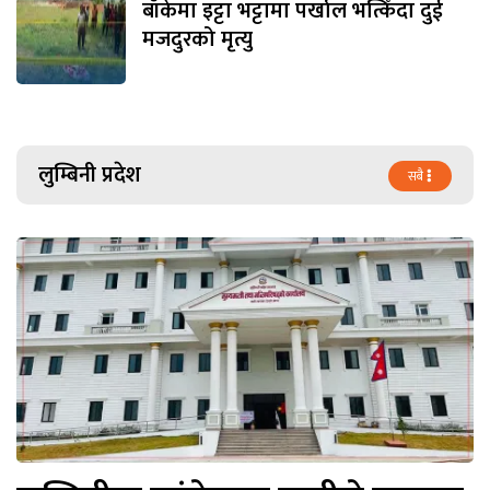
बाँकेमा इट्टा भट्टामा पर्खाल भत्किँदा दुई
मजदुरको मृत्यु
लुम्बिनी प्रदेश
सबै