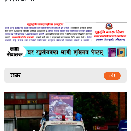
खबर
सबै