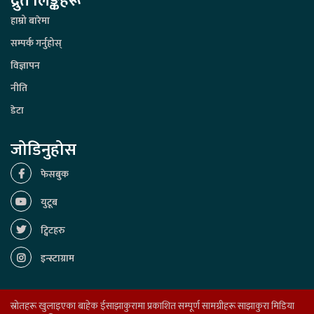
द्रुत लिङ्कहरू
हाम्रो बारेमा
सम्पर्क गर्नुहोस्
विज्ञापन
नीति
डेटा
जोडिनुहोस
फेसबुक
युटूब
ट्विटहरु
इन्स्टाग्राम
स्रोतहरू खुलाइएका बाहेक ईसाझाकुरामा प्रकाशित सम्पूर्ण सामग्रीहरू साझाकुरा मिडिया