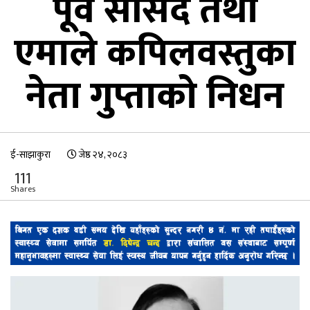
पूर्व सांसद तथा
एमाले कपिलवस्तुका
नेता गुप्ताको निधन
ई-साझाकुरा
जेष्ठ २४, २०८३
111
Shares