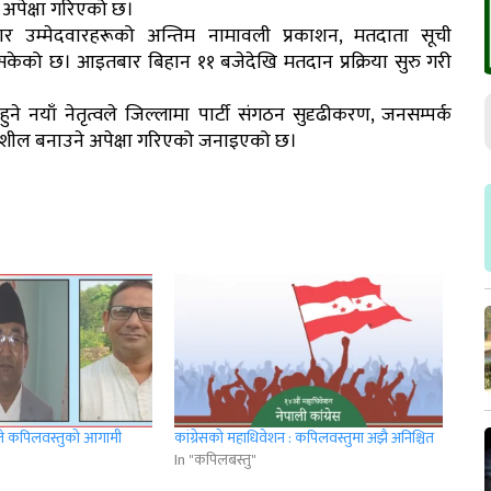
े अपेक्षा गरिएको छ।
 उम्मेदवारहरूको अन्तिम नामावली प्रकाशन, मतदाता सूची
भइसकेको छ। आइतबार बिहान ११ बजेदेखि मतदान प्रक्रिया सुरु गरी
 नयाँ नेतृत्वले जिल्लामा पार्टी संगठन सुदृढीकरण, जनसम्पर्क
तिशील बनाउने अपेक्षा गरिएको जनाइएको छ।
माले कपिलवस्तुको आगामी
कांग्रेसको महाधिवेशन : कपिलवस्तुमा अझै अनिश्चित
In "कपिलबस्तु"