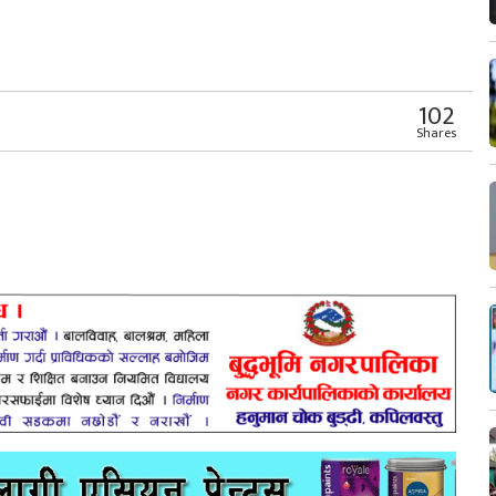
r
App
er
Share
102
Shares