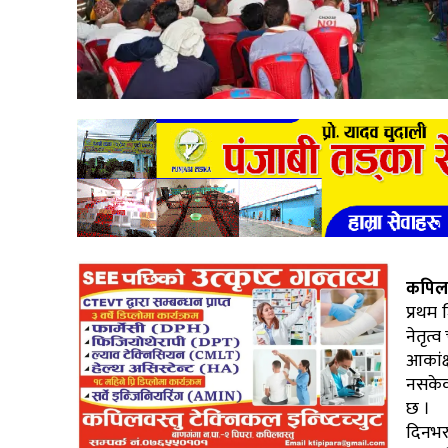
कपिलव
प्रथम
नेतृत्
आकांक्
नसकेक
छ ।
दिनभर