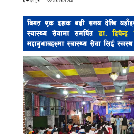
ई-साझाकुरा
जेष्ठ २३, २०८३