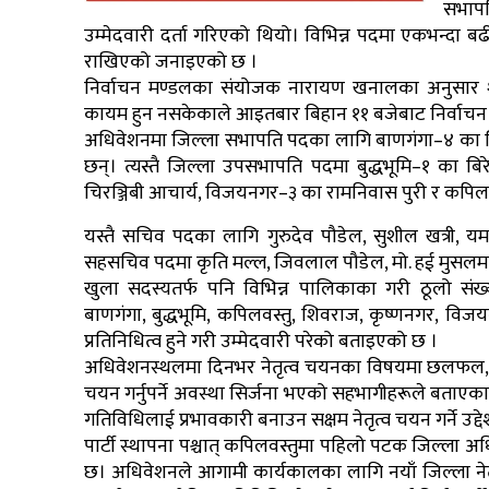
सभापत
उम्मेदवारी दर्ता गरिएको थियो। विभिन्न पदमा एकभन्दा बढी
राखिएको जनाइएको छ ।
निर्वाचन मण्डलका संयोजक नारायण खनालका अनुसार 
कायम हुन नसकेकाले आइतबार बिहान ११ बजेबाट निर्वाचन प
अधिवेशनमा जिल्ला सभापति पदका लागि बाणगंगा–४ का शिवक
छन्। त्यस्तै जिल्ला उपसभापति पदमा बुद्धभूमि–१ का बिरे
चिरञ्जिबी आचार्य, विजयनगर–३ का रामनिवास पुरी र कपिलवस
यस्तै सचिव पदका लागि गुरुदेव पौडेल, सुशील खत्री, यमल
सहसचिव पदमा कृति मल्ल, जिवलाल पौडेल, मो. हई मुसलमान र 
खुला सदस्यतर्फ पनि विभिन्न पालिकाका गरी ठूलो संख्य
बाणगंगा, बुद्धभूमि, कपिलवस्तु, शिवराज, कृष्णनगर, वि
प्रतिनिधित्व हुने गरी उम्मेदवारी परेको बताइएको छ ।
अधिवेशनस्थलमा दिनभर नेतृत्व चयनका विषयमा छलफल, पराम
चयन गर्नुपर्ने अवस्था सिर्जना भएको सहभागीहरूले बताएक
गतिविधिलाई प्रभावकारी बनाउन सक्षम नेतृत्व चयन गर्ने उ
पार्टी स्थापना पश्चात् कपिलवस्तुमा पहिलो पटक जिल्ला 
छ। अधिवेशनले आगामी कार्यकालका लागि नयाँ जिल्ला नेतृत