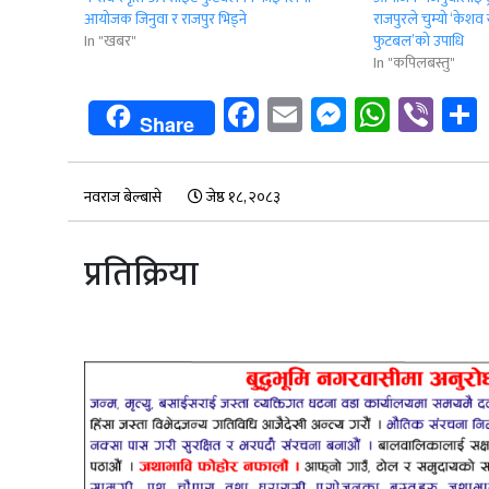
आयोजक जिनुवा र राजपुर भिड्ने
राजपुरले चुम्यो ‘केशव
In "खबर"
फुटबल’को उपाधि
In "कपिलबस्तु"
Facebook
Email
Messenge
Whats
Vib
Share
नवराज बेल्बासे
जेष्ठ १८, २०८३
प्रतिक्रिया