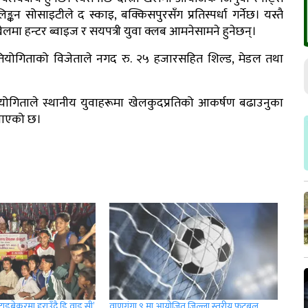
िङ्कन सोसाइटीले द स्काइ, बक्किसपुरसँग प्रतिस्पर्धा गर्नेछ। यस्तै
 खेलमा हन्टर ब्वाइज र सयपत्री युवा क्लब आमनेसामने हुनेछन्।
तियोगिताको विजेताले नगद रु. २५ हजारसहित शिल्ड, मेडल तथा
ियोगिताले स्थानीय युवाहरूमा खेलकुदप्रतिको आकर्षण बढाउनुका
जनाएको छ।
इब्रेकरमा हराउँदै डि.वाइ.सी’
वाणगंगा ९ मा आयोजित जिल्ला स्तरीय फुटबल