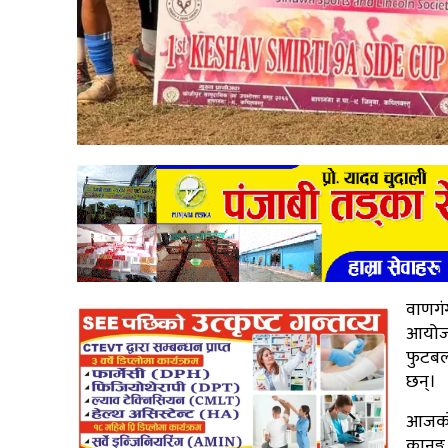
वाणगं
आयोजन
फुटबल 
छन्।
आजको 
कानुङ्