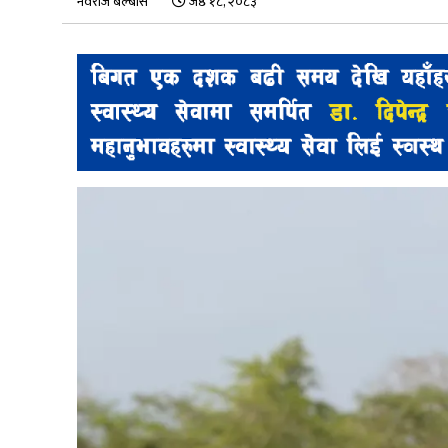
नवराज बेल्बासे
जेष्ठ १८, २०८३