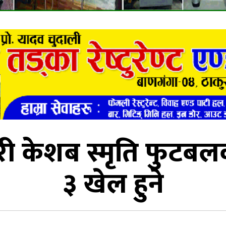
री केशब स्मृति फुटब
३ खेल हुने