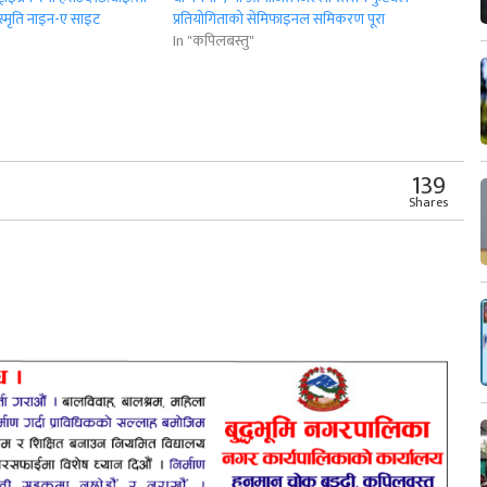
 स्मृति नाइन-ए साइट
प्रतियोगिताको सेमिफाइनल समिकरण पूरा
In "कपिलबस्तु"
r
App
er
Share
139
Shares