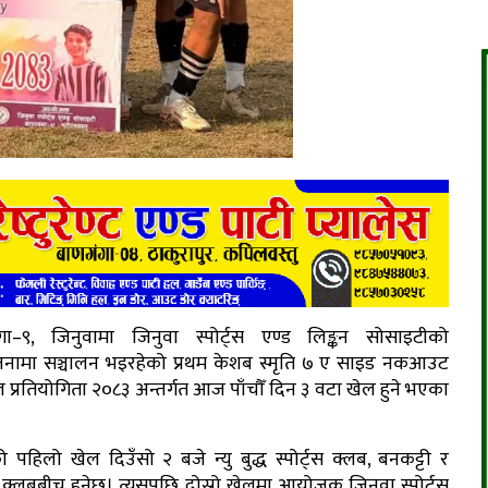
गा–९, जिनुवामा जिनुवा स्पोर्ट्स एण्ड लिङ्कन सोसाइटीको
ामा सञ्चालन भइरहेको प्रथम केशब स्मृति ७ ए साइड नकआउट
प्रतियोगिता २०८३ अन्तर्गत आज पाँचौँ दिन ३ वटा खेल हुने भएका
पहिलो खेल दिउँसो २ बजे न्यु बुद्ध स्पोर्ट्स क्लब, बनकट्टी र
ग क्लबबीच हुनेछ। त्यसपछि दोस्रो खेलमा आयोजक जिनुवा स्पोर्ट्स