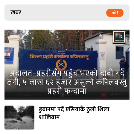
खबर
सबै
अदालत–प्रहरीसँग पहुँच भएको दाबी गर्दै
ठगी, ५ लाख ६२ हजार असुल्ने कपिलवस्तु
प्रहरी फन्दामा
डुबानमा पर्दै एसियाकै ठुलो शिला
शालिग्राम