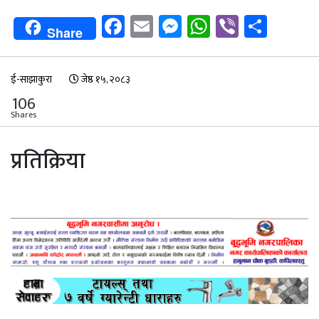
Facebook
Email
Messenger
WhatsApp
Viber
Shar
Share
ई-साझाकुरा
जेष्ठ १५, २०८३
106
Shares
प्रतिक्रिया