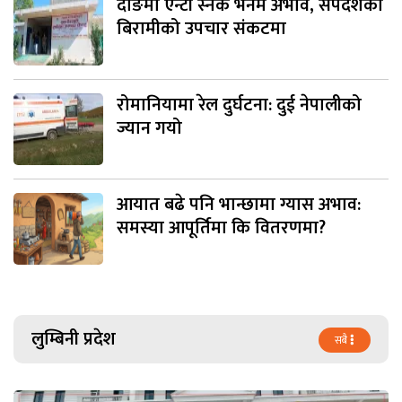
दाङमा एन्टी स्नेक भेनम अभाव, सर्पदंशका
बिरामीको उपचार संकटमा
रोमानियामा रेल दुर्घटना: दुई नेपालीको
ज्यान गयो
आयात बढे पनि भान्छामा ग्यास अभाव:
समस्या आपूर्तिमा कि वितरणमा?
लुम्बिनी प्रदेश
सबै