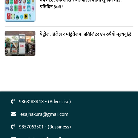
वर्ष ०८२ : एक लाख १० हजारले बढ्यो सुनको भाउ,
प्रतिदिन ३०३ !
पेट्रोल, डिजेल र मट्टितेलमा प्रतिलिटर १५ रुपैयाँ मूल्यवृद्धि
9863188848 - (Advertise)
esajhakura@gmail.com
9857053501 - (Bussiness)