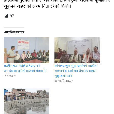
प्रदर्शनमा बुटवल तथा आसपासका क्षेत्रका ठुलो संख्यामा भूमिहीन र
सुकुमबासीहरूको सहभागिता रहेको थियो ।
97
-सम्बन्धित समाचार
बस्ती हटाउन खोजे प्रतिवाद गर्ने
कपिलवस्तुमा सुकुम्बासीको आक्रोश:
रुपन्देहीका भूमिहीनहरूको चेतावनी
राजमार्ग बन्दको तयारीमा १० हजार
In "खबर"
सुकुम्बसी उत्रने
In "कपिलबस्तु"