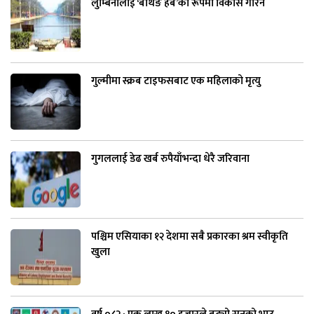
लुम्बिनीलाई ‘बर्थिङ हब’का रूपमा विकास गरिने
गुल्मीमा स्क्रब टाइफसबाट एक महिलाको मृत्यु
गुगललाई डेढ खर्ब रुपैयाँभन्दा धेरै जरिवाना
पश्चिम एसियाका १२ देशमा सबै प्रकारका श्रम स्वीकृति
खुला