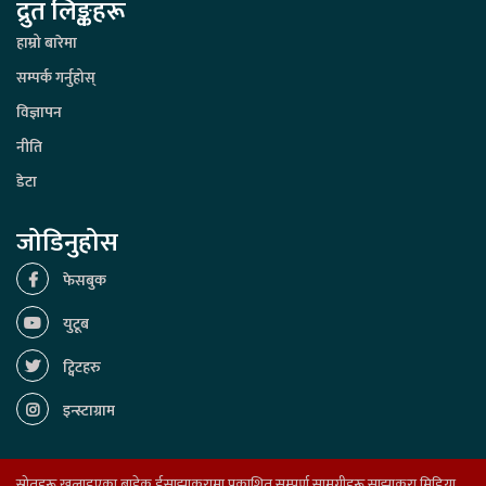
द्रुत लिङ्कहरू
हाम्रो बारेमा
सम्पर्क गर्नुहोस्
विज्ञापन
नीति
डेटा
जोडिनुहोस
फेसबुक
युटूब
ट्विटहरु
इन्स्टाग्राम
स्रोतहरू खुलाइएका बाहेक ईसाझाकुरामा प्रकाशित सम्पूर्ण सामग्रीहरू साझाकुरा मिडिया