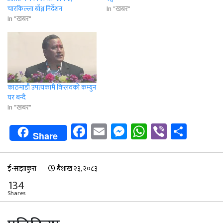
चारकिल्ला बाँध्न निर्देशन
In "खबर"
In "खबर"
काठमाडौं उपत्यकामै विप्लवको कम्युन
घर बन्दै
In "खबर"
Facebook
Email
Messenger
WhatsApp
Viber
Shar
Share
ई-साझाकुरा
बैशाख २३, २०८३
134
Shares