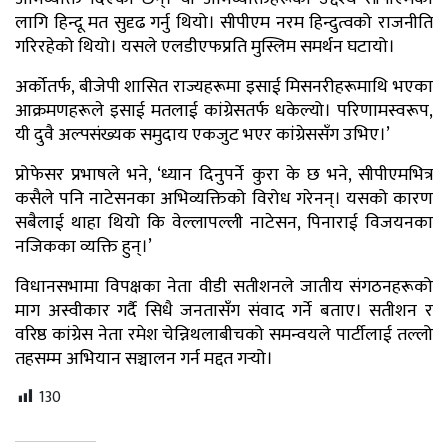
लागि हिन्दू मत सुदृढ गर्नु थियो। सीपीएम नरम हिन्दुत्वको राजनीति
गरिरहेको थियो। यसले एलडीएफप्रति मुस्लिम समर्थन घटायो।
अर्कोतर्फ, बीजेपी शासित राज्यहरूमा इसाई मिसनरीहरूमाथि भएका
आक्रमणहरूले इसाई मतलाई कांग्रेसतर्फ धकेल्यो। परिणामस्वरूप,
यी दुवै अल्पसंख्यक समुदाय एकजुट भएर कांग्रेससँग उभिए।’
प्रोफेसर प्रभाषले भने, ‘ध्यान दिनुपर्ने कुरा के छ भने, सीपीएमभित्र
कसैले पनि नाटेसनका अभिव्यक्तिको विरोध गरेनन्। यसको कारण
सबैलाई थाहा थियो कि वेल्लापल्ली नाटेसन, पिनाराई विजयनका
नजिकका व्यक्ति हुन्।’
विधानसभामा विपक्षका नेता वीडी सतीशनले जातीय संगठनहरूको
माग अस्वीकार गर्दै सिधै जनतासँग संवाद गर्ने बताए। सतीशन र
वरिष्ठ कांग्रेस नेता रमेश चेन्निथलाबीचको समन्वयले पार्टीलाई तल्लो
तहसम्म अभियान सञ्चालन गर्न मद्दत गर्‍यो।
130