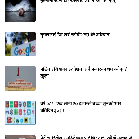
गुल्मीमा स्क्रब टाइफसबाट एक महिलाको मृत्यु
गुगललाई डेढ खर्ब रुपैयाँभन्दा धेरै जरिवाना
पश्चिम एसियाका १२ देशमा सबै प्रकारका श्रम स्वीकृति
खुला
वर्ष ०८२ : एक लाख १० हजारले बढ्यो सुनको भाउ,
प्रतिदिन ३०३ !
पेट्रोल, डिजेल र मट्टितेलमा प्रतिलिटर १५ रुपैयाँ मूल्यवृद्धि