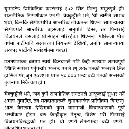
युनाइटेड डेमोक्रेटिक फ्रन्टलाई १०२ सिट मिल्नु अभूतपूर्व हो।
राजनीतिक टिप्पणीकार एन.पी. चेक्कुट्टीले भने, ‘यो त्यसैले सम्भव
भयो, किनकि सीपीएमभित्र आन्तरिक लोकतन्त्र थिएन। सामान्यतया
सीपीएमले आन्तरिक बहसलाई अनुमति दिन्छ, तर पिनाराई
विजयनले यसलाई प्रोत्साहन गरिरहेका थिएनन्। पछिल्ला पाँच
वर्षमा पार्टीमाथि सरकारको नियन्त्रण देखियो, जबकि सामान्यतया
सरकार पार्टीको मार्गदर्शनमा चल्छ।’
मतगणनाका क्रममा स्वयं विजयनले पनि केही समयमा तनावपूर्ण
स्थिति सामना गर्नुपर्‍यो। अन्ततः उनले १९,२४७ मतको अन्तरले जित
हासिल गरे, जुन २०२१ मा प्राप्त ५०,००० भन्दा बढी मतको अन्तरको
तुलनामा निकै कम हो ।
चेक्कुट्टीले भने, ‘जब कुनै राजनीतिक संगठनले आफूलाई सुधार गर्ने
क्षमता गुमाउँछ, तब मतदाताहरूले चुनावमार्फत प्रतिक्रिया दिन्छन्।
आज केरलमा देखिएको कुरा वामपन्थी विचारधाराको पूर्ण
अस्वीकार होइन, बरु केन्द्रीकृत नेतृत्व, विशेष गरी पिनाराई
विजयनविरुद्धको मत हो। यो एण्टी–लेफ्टभन्दा बढी एण्टी–
लीडरशिप भावना हो।’