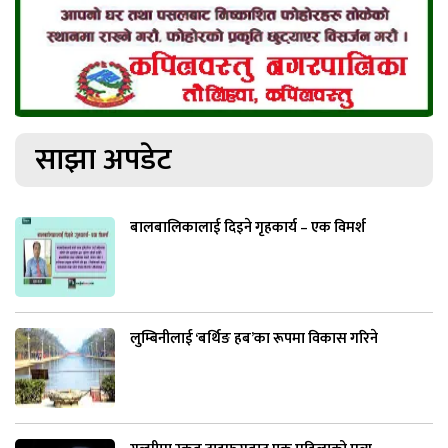
साझा अपडेट
बालबालिकालाई दिइने गृहकार्य – एक विमर्श
लुम्बिनीलाई ‘बर्थिङ हब’का रूपमा विकास गरिने