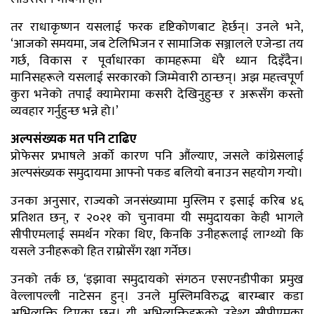
तर राधाकृष्णन यसलाई फरक दृष्टिकोणबाट हेर्छन्। उनले भने,
‘आजको समयमा, जब टेलिभिजन र सामाजिक सञ्जालले एजेन्डा तय
गर्छ, विकास र पूर्वाधारका कामहरूमा धेरै ध्यान दिइँदैन।
मानिसहरूले यसलाई सरकारको जिम्मेवारी ठान्छन्। अझ महत्त्वपूर्ण
कुरा भनेको तपाईं क्यामेरामा कसरी देखिनुहुन्छ र अरूसँग कस्तो
व्यवहार गर्नुहुन्छ भन्ने हो।’
अल्पसंख्यक मत पनि टाढिए
प्रोफेसर प्रभाषले अर्को कारण पनि औंल्याए, जसले कांग्रेसलाई
अल्पसंख्यक समुदायमा आफ्नो पकड बलियो बनाउन सहयोग गर्‍यो।
उनका अनुसार, राज्यको जनसंख्यामा मुस्लिम र इसाई करिब ४६
प्रतिशत छन्, र २०२१ को चुनावमा यी समुदायका केही भागले
सीपीएमलाई समर्थन गरेका थिए, किनकि उनीहरूलाई लाग्थ्यो कि
यसले उनीहरूको हित राम्रोसँग रक्षा गर्नेछ।
उनको तर्क छ, ‘इझावा समुदायको संगठन एसएनडीपीका प्रमुख
वेल्लापल्ली नाटेसन हुन्। उनले मुस्लिमविरुद्ध बारम्बार कडा
अभिव्यक्ति दिएका छन्। यी अभिव्यक्तिहरूको उद्देश्य सीपीएमका