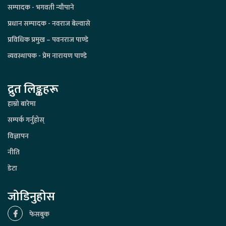
सम्पादक - भगवती न्यौपाने
प्रधान सम्पादक - नवराज बेल्वासे
प्रविधिक प्रमुख – पवनराज पाण्डे
व्यवस्थापक - प्रेम नारायण पाण्डे
द्रुत लिङ्कहरू
हाम्रो बारेमा
सम्पर्क गर्नुहोस्
विज्ञापन
नीति
डेटा
जोडिनुहोस
फेसबुक