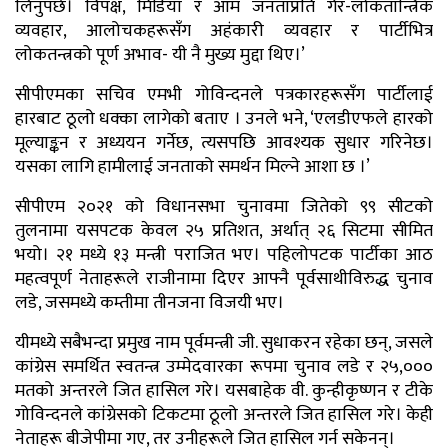
लिनुपर्छ। विपक्ष, मिडिया र आम जनताप्रति गैर-लोकतान्त्रिक
व्यवहार, आलोचकहरूसँग अहंकारी व्यवहार र पार्टीभित्र
लोकतन्त्रको पूर्ण अभाव- यी नै मुख्य मुद्दा थिए।’
सीपीएमका सचिव एमभी गोविन्दनले पत्रकारहरूसँग पार्टीलाई
हारबाट ठूलो धक्का लागेको बताए । उनले भने, ‘एलडीएफले हारको
मूल्याङ्कन र अध्ययन गर्नेछ, त्यसपछि आवश्यक सुधार गरिनेछ।
यसका लागि हामीलाई जनताको समर्थन मिल्ने आशा छ ।’
सीपीएम २०२१ को विधानसभा चुनावमा जितेको ९९ सीटको
तुलनामा यसपटक केवल २५ प्रतिशत, अर्थात् २६ सिटमा सीमित
भयो। २१ मध्ये १३ मन्त्री पराजित भए। पहिलोपटक पार्टीका आठ
महत्वपूर्ण नेताहरूले राजीनामा दिएर आफ्नै पूर्वसाथीविरुद्ध चुनाव
लडे, जसमध्ये कम्तीमा तीनजना विजयी भए।
यीमध्ये सबैभन्दा प्रमुख नाम पूर्वमन्त्री जी. सुधाकरन रहेका छन्, जसले
कांग्रेस समर्थित स्वतन्त्र उम्मेदवारका रूपमा चुनाव लडे र २५,०००
मतको अन्तरले जित हासिल गरे। यसबाहेक वी. कुन्हीकृष्णन र टीके
गोविन्दनले कांग्रेसको टिकटमा ठूलो अन्तरले जित हासिल गरे। केही
नेताहरू बीजेपीमा गए, तर उनीहरूले जित हासिल गर्न सकेनन्।