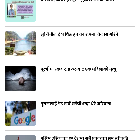
लुम्बिनीलाई ‘बर्थिङ हब’का रूपमा विकास गरिने
गुल्मीमा स्क्रब टाइफसबाट एक महिलाको मृत्यु
गुगललाई डेढ खर्ब रुपैयाँभन्दा धेरै जरिवाना
पश्चिम एसियाका १२ देशमा सबै प्रकारका श्रम स्वीकृति