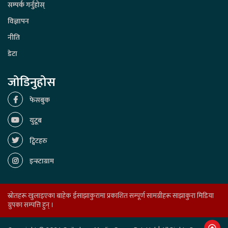
सम्पर्क गर्नुहोस्
विज्ञापन
नीति
डेटा
जोडिनुहोस
फेसबुक
युटूब
ट्विटहरु
इन्स्टाग्राम
स्रोतहरू खुलाइएका बाहेक ईसाझाकुरामा प्रकाशित सम्पूर्ण सामग्रीहरू साझाकुरा मिडिया
ग्रुपका सम्पत्ति हुन् ।