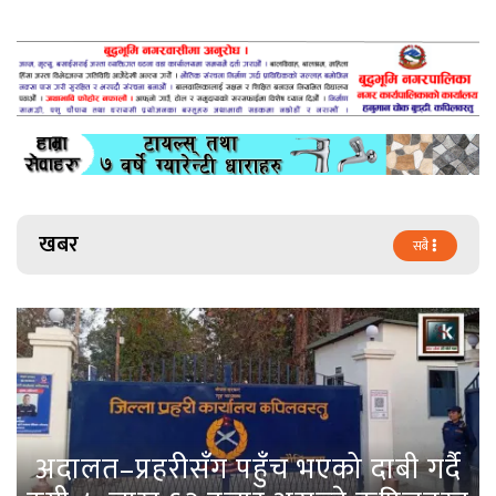
खबर
सबै
अदालत–प्रहरीसँग पहुँच भएको दाबी गर्दै