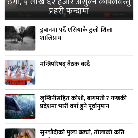
ठगी, ५ लाख ६२ हजार असुल्ने कपिलवस्तु
प्रहरी फन्दामा
डुबानमा पर्दै एसियाकै ठुलो शिला
शालिग्राम
मन्त्रिपरिषद् बैठक बस्दै
लुम्बिनीसहित कोशी, बागमती र गण्डकी
प्रदेशमा भारी वर्षा हुने पूर्वानुमान
सुनचाँदीको मुल्य बढ्यो, तोलाको कति