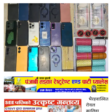
भैरहवास्थित
रोयल
कालिङ्गा