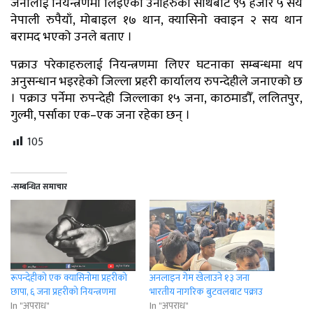
जनालाई नियन्त्रणमा लिइएको उनीहरुको साथबाट ९५ हजार ५ सय
नेपाली रुपैयाँ, मोबाइल १७ थान, क्यासिनो क्वाइन २ सय थान
बरामद भएको उनले बताए ।
पक्राउ परेकाहरुलाई नियन्त्रणमा लिएर घटनाका सम्बन्धमा थप
अनुसन्धान भइरहेको जिल्ला प्रहरी कार्यालय रुपन्देहीले जनाएको छ
। पक्राउ पर्नेमा रुपन्देही जिल्लाका १५ जना, काठमाडौँ, ललितपुर,
गुल्मी, पर्साका एक–एक जना रहेका छन् ।
105
-सम्बन्धित समाचार
रूपन्देहीको एक क्यासिनोमा प्रहरीको
अनलाइन गेम खेलाउने १३ जना
छापा, ६ जना प्रहरीको नियन्त्रणमा
भारतीय नागरिक बुटवलबाट पक्राउ
In "अपराध"
In "अपराध"