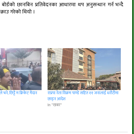
 बोर्डको छानबिन प्रतिवेदनका आधारमा थप अनुसन्धान गर्न भन्दै
क्राउ गरेको थियो ।
 भने, छिट्टै म क्रिकेट मैदान
राप्रपा नेता विक्रम पाण्डे सहित ११ जनालाई धरौटीमा
छाड्न आदेश
In "खबर"
r
App
er
Share