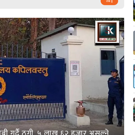
सबै
ी गर्दै ठगी, ५ लाख ६२ हजार असुल्ने