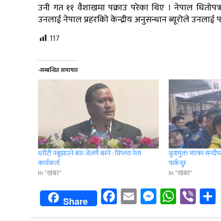
उनी गत ११ वैशाखमा पक्राउ परेका थिए । नेपाल धितोपत्र
उनलाई नेपाल प्रहरकिो केन्द्रीय अनुसन्धान ब्यूरोले उनलाई प
117
-सम्बन्धित समाचार
धरौटी नबुझाउने बरु जेलमै बस्ने : विप्लव नेता
थुनामुक्त भएका सन्दीपले
कार्यकर्ता
फर्कन्छु
In "खबर"
In "खबर"
Facebook
Email
Messenge
Whats
Vib
Share