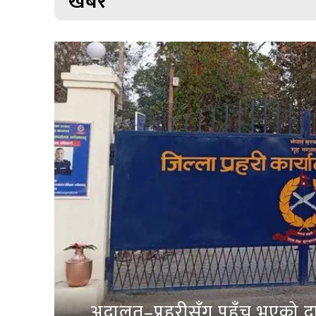
खबर
अदालत–प्रहरीसँग पहुँच भएको दाब