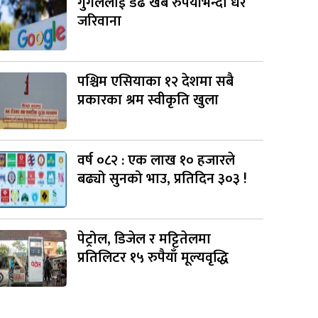
गुगललाई डेढ खर्ब रुपैयाँभन्दा धेरै
जरिवाना
पश्चिम एसियाका १२ देशमा सबै
प्रकारका श्रम स्वीकृति खुला
वर्ष ०८२ : एक लाख १० हजारले
बढ्यो सुनको भाउ, प्रतिदिन ३०३ !
पेट्रोल, डिजेल र मट्टितेलमा
प्रतिलिटर १५ रुपैयाँ मूल्यवृद्धि