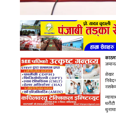
काठमा
जमानत
शेखर ग
निवेद
नसकेमा
न्याय
धरौटी
थुनामा