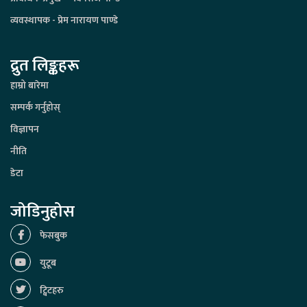
व्यवस्थापक - प्रेम नारायण पाण्डे
द्रुत लिङ्कहरू
हाम्रो बारेमा
सम्पर्क गर्नुहोस्
विज्ञापन
नीति
डेटा
जोडिनुहोस
फेसबुक
युटूब
ट्विटहरु