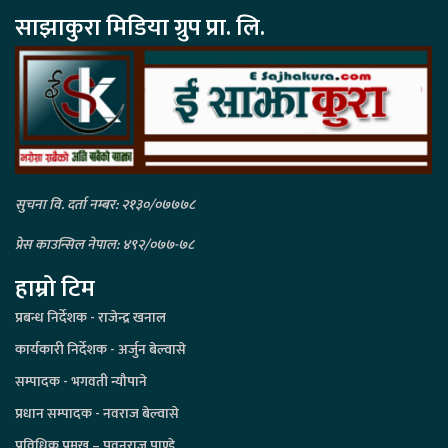
साझाकुरा मिडिया ग्रुप प्रा. लि.
सुचना वि. दर्ता नम्बर: २१३०/०७७७८
प्रेस काउन्सिल नेपाल: ४९२/०७७-७८
हाम्रो टिम
प्रबन्ध निर्देशक - राजेन्द्र खनाल
कार्यकारी निर्देशक - अर्जुन बेल्वासे
सम्पादक - भगवती न्यौपाने
प्रधान सम्पादक - नवराज बेल्वासे
प्रविधिक प्रमुख – पवनराज पाण्डे