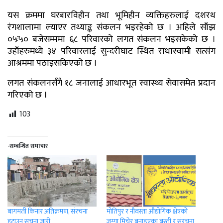
यस क्रममा घरबारविहीन तथा भूमिहीन व्यक्तिहरुलाई दशरथ
रंगशालामा ल्याएर तथ्याङ्क संकलन भइरहेको छ । अहिले साँझ
०५ः५० बजेसम्ममा ६८ परिवारको लगत संकलन भइसकेको छ ।
उहाँहरुमध्ये ३४ परिवारलाई सुन्दरीघाट स्थित राधास्वामी सत्संग
आश्रममा पठाइसकिएको छ ।
लगत संकलनसँगै १८ जनालाई आधारभूत स्वास्थ्य सेवासमेत प्रदान
गरिएको छ ।
103
-सम्बन्धित समाचार
बागमती किनार अतिक्रमण, संरचना
मोतिपुर र नौवस्ता औद्योगिक क्षेत्रको
हटाउन सूचना जारी
जग्गा मिचेर बनाइएका बस्ती र संरचना