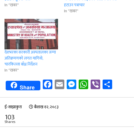
In "खबर"
हटाउन पत्राचार
In "खबर"
देशभरका सरकारी अस्पतालका जग्गा
अतिक्रमणको लगत मागियो,
चारकिल्ला बाँध्न निर्देशन
In "खबर"
Facebook
Email
Messenger
WhatsApp
Viber
Shar
Share
ई-साझाकुरा
बैशाख १२, २०८३
103
Shares