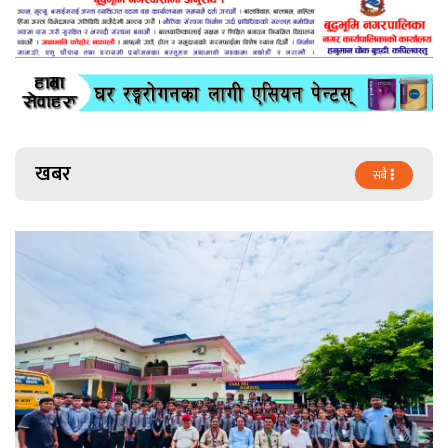
खबर
सबै