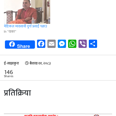
मेडिकल व्यवसायी दुर्गा प्रसाईं पक्राउ
In "खबर"
Facebook
Email
Messenger
WhatsApp
Viber
Shar
Share
ई-साझाकुरा
बैशाख ११, २०८३
146
Shares
प्रतिक्रिया