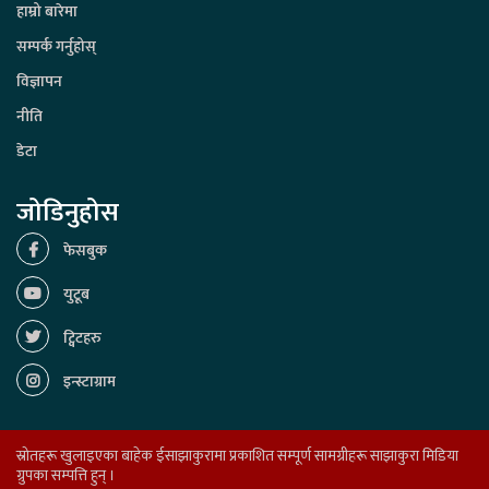
हाम्रो बारेमा
सम्पर्क गर्नुहोस्
विज्ञापन
नीति
डेटा
जोडिनुहोस
फेसबुक
युटूब
ट्विटहरु
इन्स्टाग्राम
स्रोतहरू खुलाइएका बाहेक ईसाझाकुरामा प्रकाशित सम्पूर्ण सामग्रीहरू साझाकुरा मिडिया
ग्रुपका सम्पत्ति हुन् ।