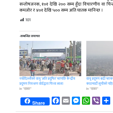
सन्तोषजनक, १०१ देखि २०० सम्म हुँदा विचारणीय वा चि
कमजोर र ४०१ देखि ५०० सम्म अति घातक मानिन्छ ।
101
-सम्बन्धित समाचार
नयाँदिल्लीको वायु ‘अति प्रदुषित’ भएपछि केन्द्रीय
वायू प्रदूषण बढी भएक
प्रदुषण नियन्त्रण वोर्डद्वारा चिन्ता ब्यक्त
काठमाडौँ सूचीको पहि
In "खबर"
In "खबर"
Facebook
Email
Messenge
Whats
Vib
Share