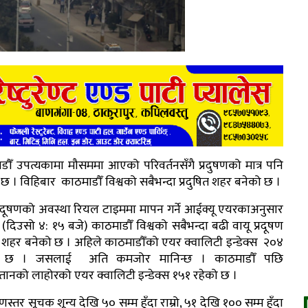
डौँ उपत्यकामा मौसममा आएको परिवर्तनसँगै प्रदुषणको मात्र पनि
छ । विहिबार काठमाडौँ विश्वको सबैभन्दा प्रदुषित शहर बनेको छ ।
प्रदूषणको अवस्था रियल टाइममा मापन गर्ने आईक्यू एयरकाअनुसार
(दिउसो ४: १५ बजे) काठमाडौँ विश्वको सबैभन्दा बढी वायू प्रदूषण
शहर बनेको छ । अहिले काठमाडौँको एयर क्वालिटी इन्डेक्स २०४
ो छ । जसलाई अति कमजोर मानिन्छ । काठमाडौँ पछि
्तानको लाहोरको एयर क्वालिटी इन्डेक्स १५१ रहेको छ ।
ुणस्तर सूचक शून्य देखि ५० सम्म हुँदा राम्रो, ५१ देखि १०० सम्म हुँदा