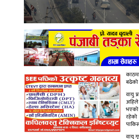
काठमा
बढेको 
वायु 
अहिले 
भएको 
रहेक
पाकिस
वायु ग