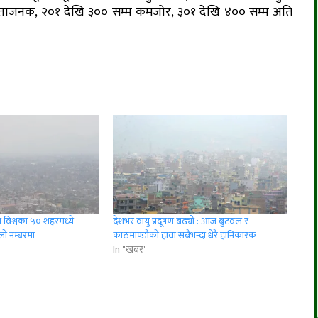
न्ताजनक, २०१ देखि ३०० सम्म कमजोर, ३०१ देखि ४०० सम्म अति
ा विश्वका ५० शहरमध्ये
देशभर वायु प्रदूषण बढ्यो : आज बुटवल र
लो नम्बरमा
काठमाण्डौको हावा सबैभन्दा धेरै हानिकारक
In "खबर"
r
App
er
Share