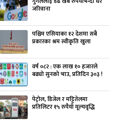
गुगललाई डेढ खर्ब रुपैयाँभन्दा धेरै
जरिवाना
पश्चिम एसियाका १२ देशमा सबै
प्रकारका श्रम स्वीकृति खुला
वर्ष ०८२ : एक लाख १० हजारले
बढ्यो सुनको भाउ, प्रतिदिन ३०३ !
पेट्रोल, डिजेल र मट्टितेलमा
प्रतिलिटर १५ रुपैयाँ मूल्यवृद्धि