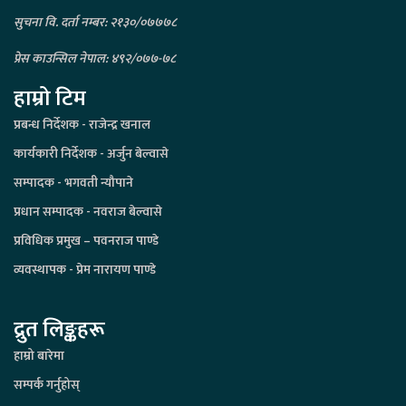
सुचना वि. दर्ता नम्बर: २१३०/०७७७८
प्रेस काउन्सिल नेपाल: ४९२/०७७-७८
हाम्रो टिम
प्रबन्ध निर्देशक - राजेन्द्र खनाल
कार्यकारी निर्देशक - अर्जुन बेल्वासे
सम्पादक - भगवती न्यौपाने
प्रधान सम्पादक - नवराज बेल्वासे
प्रविधिक प्रमुख – पवनराज पाण्डे
व्यवस्थापक - प्रेम नारायण पाण्डे
द्रुत लिङ्कहरू
हाम्रो बारेमा
सम्पर्क गर्नुहोस्