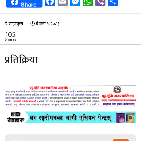
Facebook
Email
Messenger
WhatsApp
Viber
Shar
Share
ई-साझाकुरा
बैशाख ९, २०८३
105
Shares
प्रतिक्रिया