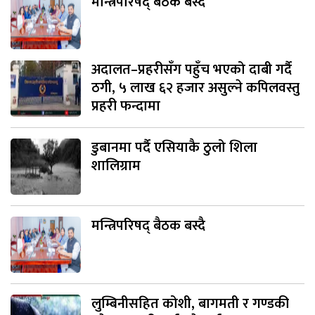
मन्त्रिपरिषद् बैठक बस्दै
अदालत–प्रहरीसँग पहुँच भएको दाबी गर्दै
ठगी, ५ लाख ६२ हजार असुल्ने कपिलवस्तु
प्रहरी फन्दामा
डुबानमा पर्दै एसियाकै ठुलो शिला
शालिग्राम
मन्त्रिपरिषद् बैठक बस्दै
लुम्बिनीसहित कोशी, बागमती र गण्डकी