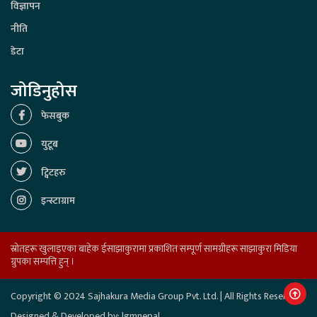
विज्ञापन
नीति
डेटा
जोडिनुहोस
फेसबुक
युटूब
ट्विटहरु
इन्स्टाग्राम
स्रोतहरू खुलाइएका बाहेक ईसाझाकुरामा प्रकाशित सम्पूर्ण सामग्रीहरू साझाकुरा मिडिया
ग्रुपका सम्पत्ति हुन् ।
Copyright © 2024 Sajhakura Media Group Pvt. Ltd. | All Rights Reserved.
Designed & Developed by:
lgmnepal