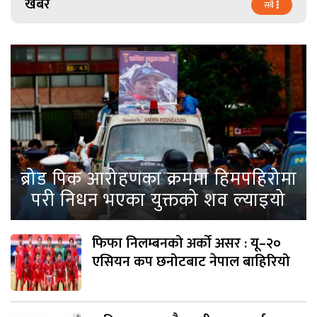
खबर
सबै
ब्रोड पिक आरोहणका क्रममा हिमपहिरोमा
परी निधन भएका युक्तको शव ल्याइयो
फिफा निलम्बनको अर्को असर : यू–२०
एसियन कप छनोटबाट नेपाल बाहिरियो