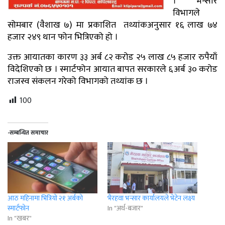
। भन्सार
विभागले
सोमबार (वैशाख ७) मा प्रकाशित तथ्यांकअनुसार १६ लाख ७४
हजार २४९ थान फोन भित्रिएको हो ।
उक्त आयातका कारण ३३ अर्ब ८२ करोड २५ लाख ८५ हजार रुपैयाँ
विदेशिएको छ । स्मार्टफोन आयात बापत सरकारले ६अर्ब ३० करोड
राजस्व संकलन गरेको विभागको तथ्यांक छ ।
100
-सम्बन्धित समाचार
आठ महिनामा भित्रियो २१ अर्बको
भैरहवा भन्सार कार्यालयले भेटेन लक्ष्य
स्मार्टफोन
In "अर्थ-बजार"
In "खबर"