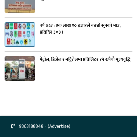
वर्ष ०८२ : एक लाख १० हजारले बढ्यो सुनको भाउ,
प्रतिदिन ३०३ !
पेट्रोल, डिजेल र मट्टितेलमा प्रतिलिटर १५ रुपैयाँ मूल्यवृद्धि
9863188848 - (Advertise)