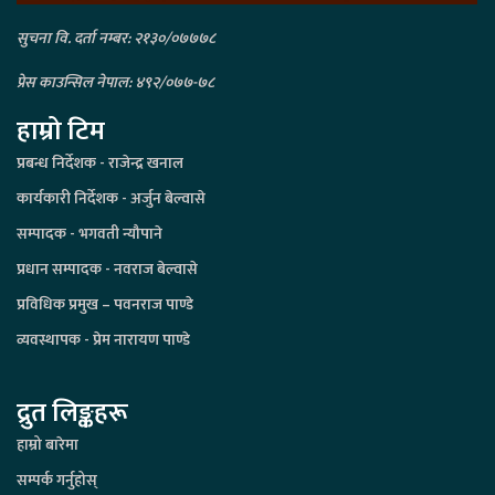
सुचना वि. दर्ता नम्बर: २१३०/०७७७८
प्रेस काउन्सिल नेपाल: ४९२/०७७-७८
हाम्रो टिम
प्रबन्ध निर्देशक - राजेन्द्र खनाल
कार्यकारी निर्देशक - अर्जुन बेल्वासे
सम्पादक - भगवती न्यौपाने
प्रधान सम्पादक - नवराज बेल्वासे
प्रविधिक प्रमुख – पवनराज पाण्डे
व्यवस्थापक - प्रेम नारायण पाण्डे
द्रुत लिङ्कहरू
हाम्रो बारेमा
सम्पर्क गर्नुहोस्