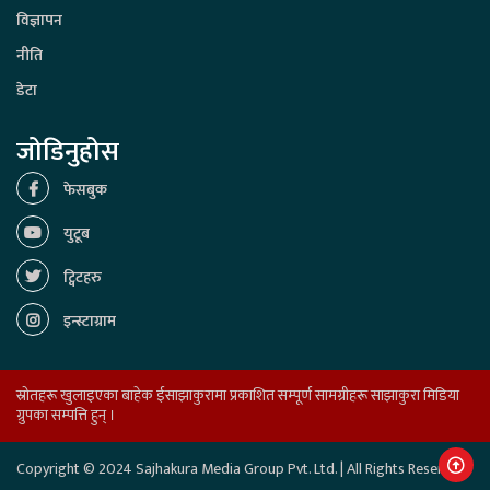
विज्ञापन
नीति
डेटा
जोडिनुहोस
फेसबुक
युटूब
ट्विटहरु
इन्स्टाग्राम
स्रोतहरू खुलाइएका बाहेक ईसाझाकुरामा प्रकाशित सम्पूर्ण सामग्रीहरू साझाकुरा मिडिया
ग्रुपका सम्पत्ति हुन् ।
Copyright © 2024 Sajhakura Media Group Pvt. Ltd. | All Rights Reserved.