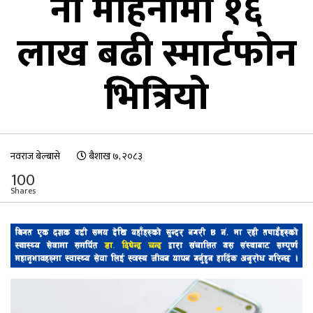
नौ महिनामा १६
लाख बढी स्मार्टफोन
भित्रियो
नवराज बेल्बासे
बैशाख ७, २०८३
100
Shares