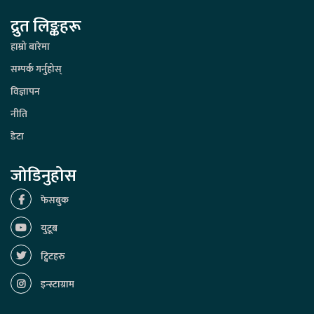
द्रुत लिङ्कहरू
हाम्रो बारेमा
सम्पर्क गर्नुहोस्
विज्ञापन
नीति
डेटा
जोडिनुहोस
फेसबुक
युटूब
ट्विटहरु
इन्स्टाग्राम