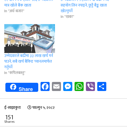
मात्र खोले बैंक खाता
सहयोग लिन नपाइने, छुट्टै बैङ्क खाता
In "अर्थ-बजार"
खोल्नुपर्ने
In "खबर"
उम्मेदवारले बढीमा ३३ लाख खर्च गर्न
पाउने, सबै खर्च बैंकिङ च्यानलमार्फत
गर्नुपर्ने
In "कपिलबस्तु"
Facebook
Email
Messenger
WhatsApp
Viber
Shar
Share
ई-साझाकुरा
फाल्गुन ५, २०८२
151
Shares