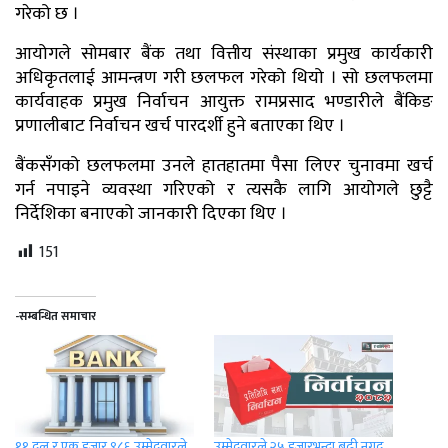
गरेको छ ।
आयोगले सोमबार बैंक तथा वित्तीय संस्थाका प्रमुख कार्यकारी
अधिकृतलाई आमन्त्रण गरी छलफल गरेको थियो । सो छलफलमा
कार्यवाहक प्रमुख निर्वाचन आयुक्त रामप्रसाद भण्डारीले बैंकिङ
प्रणालीबाट निर्वाचन खर्च पारदर्शी हुने बताएका थिए ।
बैंकसँगको छलफलमा उनले हातहातमा पैसा लिएर चुनावमा खर्च
गर्न नपाइने व्यवस्था गरिएको र त्यसकै लागि आयोगले छुट्टै
निर्देशिका बनाएको जानकारी दिएका थिए ।
151
-सम्बन्धित समाचार
११ दल र एक हजार ९८६ उम्मेदवारले
उम्मेदवारले २५ हजारभन्दा बढी नगद