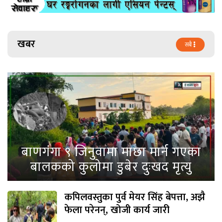
खबर
सबै
बाणगंगा ९ जिनुवामा माछा मार्न गएका
बालकको कुलोमा डुबेर दुःखद मृत्यु
कपिलवस्तुका पुर्व मेयर सिंह बेपत्ता, अझै
फेला परेनन्, खोजी कार्य जारी