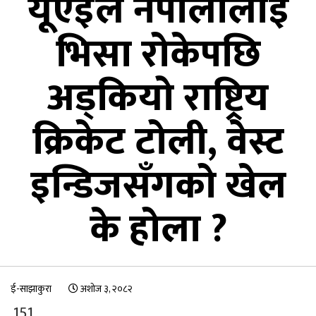
यूएईले नेपालीलाई
भिसा रोकेपछि
अड्कियो राष्ट्रिय
क्रिकेट टोली, वेस्ट
इन्डिजसँगको खेल
के होला ?
ई-साझाकुरा
अशोज ३, २०८२
151