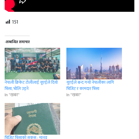
151
-सम्बन्धित समाचार
नेपाली क्रिकेट टोलीलाई यूएईले दियो
यूएईले बन्द गर्‍यो नेपालीका लागि
भिसा, भोलि उड्‌ने
भिजिट र कामदार भिसा
In "खबर"
In "खबर"
भिजिट भिसाको सकस : मानव