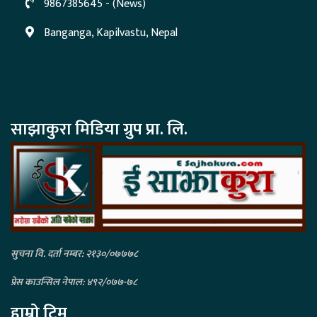
9867385645 - (News)
Banganga, Kapilvastu, Nepal
साझाकुरा मिडिया ग्रुप प्रा. लि.
सुचना वि. दर्ता नम्बर: २१३०/०७७७८
प्रेस काउन्सिल नेपाल: ४९२/०७७-७८
हाम्रो टिम