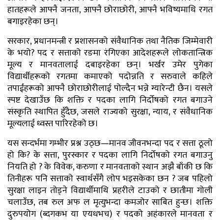
हातहरूले आफ्नै जनता, आफ्नै छोराछोरी, आफ्नै भविष्यमाथि रगत
बगाइरहेका छन्।
सरकार, प्रधानमन्त्री र प्रशासनको संवैधानिक तथा नैतिक जिम्मेवारी
के भयो? पद र सत्ताको रङमा रंगिएका आदेशहरूले लोकतान्त्रिक
मूल्य र मानवतालाई दबाइरहेका छन्। भर्खर उमेर पुगेका
विद्यार्थीहरूको रगतमा कमाएको पदोन्नति र सरुवाले कहिले
तपाईंहरूको आफ्नै छोराछोरीलाई पोल्दैन भन्ने ग्यारेन्टी छैन। यसले
स्पष्ट देखाउँछ कि शक्ति र पदका लागि निर्दोषको रगत बगाउने
संस्कृति स्थापित हुँदैछ, जसले राज्यको सुरक्षा, न्याय, र संवैधानिक
मूल्यलाई ध्वस्त पारिरहेको छ।
यस सन्दर्भमा गम्भीर प्रश्न उठ्छ—मानव जीवनभन्दा पद र सत्ता ठूलो
हो कि? के सत्ता, पुरस्कार र पदका लागि निर्दोषको रगत बगाउनु
नियति हो ? के विवेक, करुणा र मानवताको स्थान अझै बाँकी छ कि
तिनीहरू पनि सत्ताको स्वार्थसँगै लोप भइसकेका छन ? जब पहिलो
सुरक्षा लाइन तोड्ने विद्यार्थीमाथि प्रहरीले टाउको र छातीमा गोली
चलाउँछ, तब रुल अफ ल मृत्युभन्दा कमजोर साबित हुन्छ। शक्ति
दुरुपयोग (ब्दगकभ या एयधभच) र पदको अहंकारले मानवता र