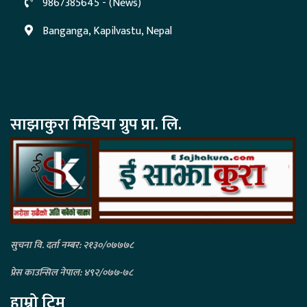
9867385645 - (News)
Banganga, Kapilvastu, Nepal
साझाकुरा मिडिया ग्रुप प्रा. लि.
सुचना वि. दर्ता नम्बर: २१३०/०७७७८
प्रेस काउन्सिल नेपाल: ४९२/०७७-७८
हाम्रो टिम