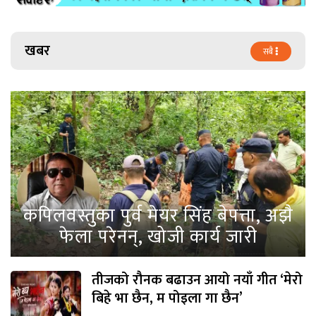
खबर
सबै
कपिलवस्तुका पुर्व मेयर सिंह बेपत्ता, अझै
फेला परेनन्, खोजी कार्य जारी
तीजको रौनक बढाउन आयो नयाँ गीत ‘मेरो
बिहे भा छैन, म पोइला गा छैन’