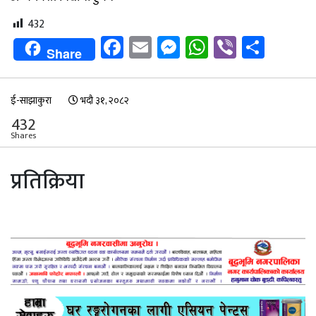
432
Facebook
Email
Messenger
WhatsApp
Viber
Shar
Share
ई-साझाकुरा
भदौ ३१, २०८२
432
Shares
प्रतिक्रिया