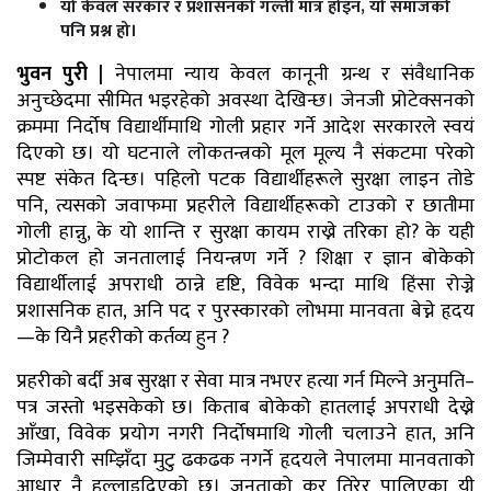
यो केवल सरकार र प्रशासनको गल्ती मात्र होइन, यो समाजको
पनि प्रश्न हो।
भुवन पुरी |
नेपालमा न्याय केवल कानूनी ग्रन्थ र संवैधानिक
अनुच्छेदमा सीमित भइरहेको अवस्था देखिन्छ। जेनजी प्रोटेक्सनको
क्रममा निर्दोष विद्यार्थीमाथि गोली प्रहार गर्ने आदेश सरकारले स्वयं
दिएको छ। यो घटनाले लोकतन्त्रको मूल मूल्य नै संकटमा परेको
स्पष्ट संकेत दिन्छ। पहिलो पटक विद्यार्थीहरूले सुरक्षा लाइन तोडे
पनि, त्यसको जवाफमा प्रहरीले विद्यार्थीहरूको टाउको र छातीमा
गोली हान्नु, के यो शान्ति र सुरक्षा कायम राख्ने तरिका हो? के यही
प्रोटोकल हो जनतालाई नियन्त्रण गर्ने ? शिक्षा र ज्ञान बोकेको
विद्यार्थीलाई अपराधी ठान्ने दृष्टि, विवेक भन्दा माथि हिंसा रोज्ने
प्रशासनिक हात, अनि पद र पुरस्कारको लोभमा मानवता बेच्ने हृदय
—के यिनै प्रहरीको कर्तव्य हुन ?
प्रहरीको बर्दी अब सुरक्षा र सेवा मात्र नभएर हत्या गर्न मिल्ने अनुमति–
पत्र जस्तो भइसकेको छ। किताब बोकेको हातलाई अपराधी देख्ने
आँखा, विवेक प्रयोग नगरी निर्दोषमाथि गोली चलाउने हात, अनि
जिम्मेवारी सम्झिँदा मुटु ढकढक नगर्ने हृदयले नेपालमा मानवताको
आधार नै हल्लाइदिएको छ। जनताको कर तिरेर पालिएका यी