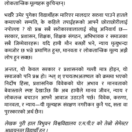
लोकतान्त्रिक मूल्यहरू कुचिन्छन्।
भर्खरै उमेर पुगेका विद्यार्थीहरू मारिएर मालदार सरुवा पाउने हातले
कमाएको सम्पत्ति, के कहिले तपाईंहरूको आफ्नै छोराछोरीलाई
नपोल्ला ? यो प्रश्न सबै सरोकारवालालाई सोध्नु अनिवार्य छ—
सरकार, प्रशासन, शिक्षक, शिक्षक संगठन, अभिभावक र समाजका
सबै जिम्मेवारहरू। यदि हामी मौन बस्छौं भने, न्याय मृत्युभन्दा
कमजोर छ भन्ने प्रमाणित हुन्छ, मानवता र लोकतान्त्रिक मूल्य अझै
लोप हुन सक्छ।
अन्ततः, यो केवल सरकार र प्रशासनको गल्ती मात्र होइन, यो
समाजको पनि प्रश्न हो। न्भ्ल् श् एचयतभअतष्यल को क्रममा भएको
निर्दोष हिंसा, प्रशासनिक विवेकको घोर अभाव र मानवताको
बेवास्ताले स्पष्ट देखाउँछ कि अब हामीले मानव जीवन, न्याय र
लोकतन्त्र बचाउन आफ्नै आवाज उठाउनै पर्छ। विवेक, करुणा,
मानवता, र न्याय—यी मूल्यहरू संरक्षण नगरीकन कुनै पद, सत्ता वा
पुरस्कारको अर्थ छैन।
लेखक पुरी हाल त्रिभुवन विश्वविद्यालय ए.म.पी.ए को तेस्रो सेमेस्टर
अध्ययनरत विद्यार्थी हुन ।