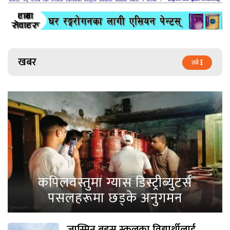
खबर
सबै
कपिलवस्तुमा ग्यास डिस्ट्रीब्युटर्स
पसलहरूमा छड्के अनुगमन
जास्मिन बड्स स्कुलका विद्यार्थीलाई