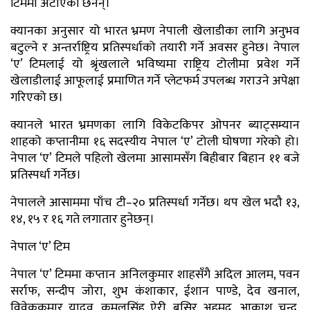
टिममा अटाएका छैनन्।
क्यानका अनुसार यो भारत भ्रमण नेपाली खेलाडीका लागि अनुभव
बटुल्ने र अन्तर्राष्ट्रिय प्रतिस्पर्धाको तयारी गर्ने अवसर हुनेछ। नेपाल
‘ए’ टिमलाई यो श्रृंखलाले भविष्यमा राष्ट्रिय टोलीमा प्रवेश गर्ने
खेलाडीलाई आफूलाई प्रमाणित गर्ने प्लेटफर्म उपलब्ध गराउने अपेक्षा
गरिएको छ।
क्यानले भारत भ्रमणका लागि विकेटकिपर ओपनर ब्याट्सम्यान
शाहको कप्तानीमा १६ सदस्यीय नेपाल ‘ए’ टोली घोषणा गरेको हो।
नेपाल ‘ए’ टिमले पहिलो खेलमा आसामसँग बिहीबार बिहान ११ बजे
प्रतिस्पर्धा गर्नेछ।
नेपालले आसाममा पाँच टी–२० प्रतिस्पर्धा गर्नेछ। थप खेल भदौ १३,
१४, १५ र १६ गते लगातार हुनेछन्।
नेपाल ‘ए’ टिम
नेपाल ‘ए’ टिममा कप्तान अनिलकुमार शाहसँगै अदिल आलम, पवन
सर्राफ, सन्दीप जोरा, शुभ कंशाकार, ईशान पाण्डे, देव खनाल,
विवेककुमार यादव, कमलसिंह ऐरी, बसिर अहमद, आकाश चन्द,