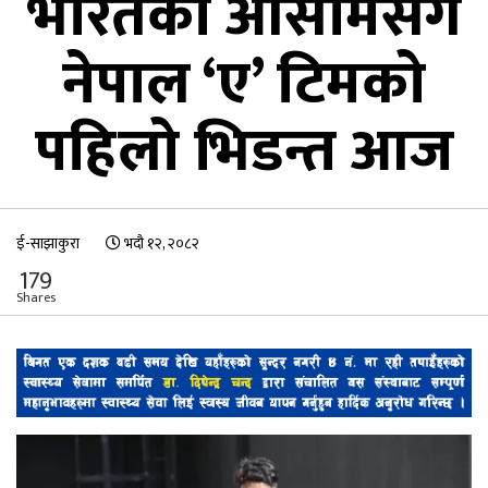
भारतको आसामसँग
नेपाल ‘ए’ टिमको
पहिलो भिडन्त आज
ई-साझाकुरा
भदौ १२, २०८२
179
Shares