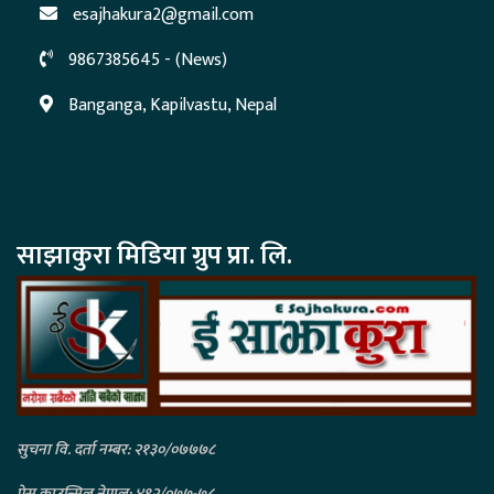
esajhakura2@gmail.com
9867385645 - (News)
Banganga, Kapilvastu, Nepal
साझाकुरा मिडिया ग्रुप प्रा. लि.
सुचना वि. दर्ता नम्बर: २१३०/०७७७८
प्रेस काउन्सिल नेपाल: ४९२/०७७-७८