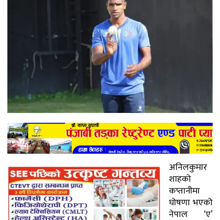
अनिलकुमार
शाहको
कप्तानीमा
घोषणा भएको
नेपाल ‘ए’