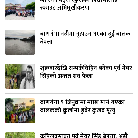
स्काउट अभिमुखीकरण
बाणगंगा नदीमा नुहाउन गएका दुई बालक
बेपत्ता
शुक्रबारदेखि सम्पर्कविहिन बनेका पुर्व मेयर
सिंहको अन्तत शव फेला
बाणगंगा ९ जिनुवामा माछा मार्न गएका
बालकको कुलोमा डुबेर दुःखद मृत्यु
कपिलवस्तुका पुर्व मेयर सिंह बेपत्ता, अझै