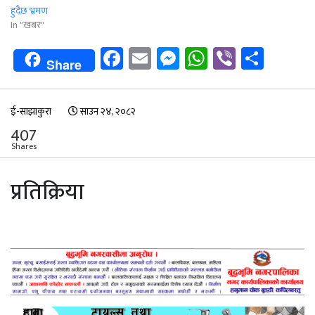
हुदैछ भ्रमण
In "खबर"
Facebook
Email
Messenger
WhatsApp
Viber
Shar
Share
ई-साझाकुरा
साउन २४, २०८२
407
Shares
प्रतिक्रिया