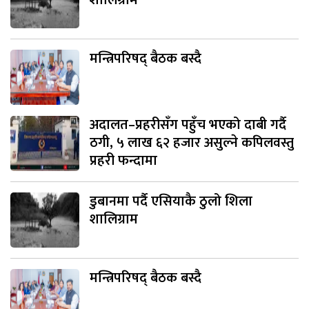
शालिग्राम
मन्त्रिपरिषद् बैठक बस्दै
अदालत–प्रहरीसँग पहुँच भएको दाबी गर्दै
ठगी, ५ लाख ६२ हजार असुल्ने कपिलवस्तु
प्रहरी फन्दामा
डुबानमा पर्दै एसियाकै ठुलो शिला
शालिग्राम
मन्त्रिपरिषद् बैठक बस्दै