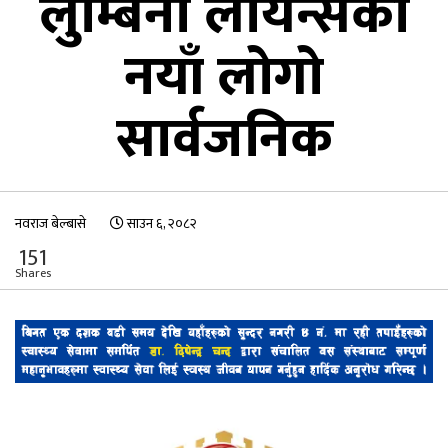
लुम्बिनी लायन्सको
नयाँ लोगो
सार्वजनिक
नवराज बेल्बासे
साउन ६, २०८२
151
Shares