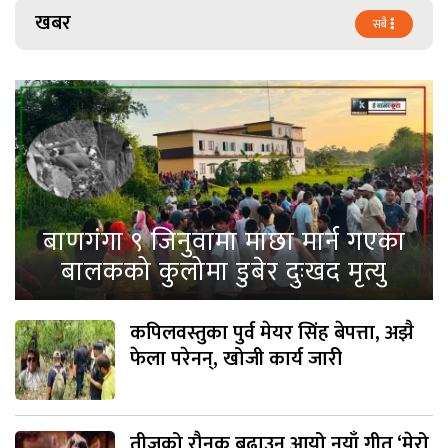
खबर
सबै
बाणगंगा ९ जिनुवामा माछा मार्न गएका
बालकको कुलोमा डुबेर दुःखद मृत्यु
कपिलवस्तुका पुर्व मेयर सिंह बेपत्ता, अझै
फेला परेनन्, खोजी कार्य जारी
तीजको रौनक बढाउन आयो नयाँ गीत ‘मेरो