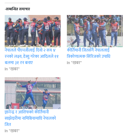
-सम्बन्धित समाचार
नेपालले पीएनजीलाई दियाे २ सय ४
कीर्तिमानी जितसँगै नेपाललाई
रनकाे लक्ष्य, डेब्यु गरेका आदिलले ११
त्रिकोणात्मक सिरिजको उपाधि
बलमा ३१ रन बनाए
In "खबर"
In "खबर"
ज्ञानेन्द्र र आशिफको कीर्तिमानी
साझेदारीमा नामिबियामाथि नेपालको
जित
In "खबर"