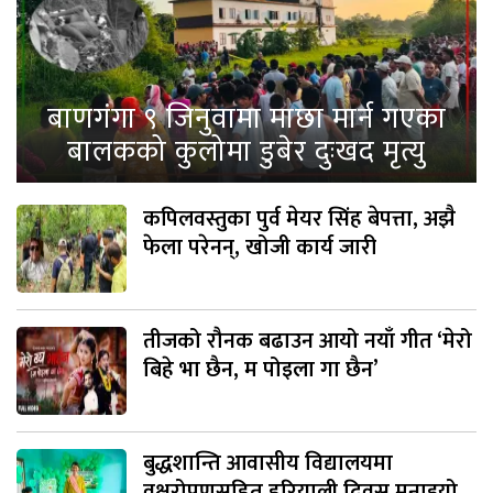
बाणगंगा ९ जिनुवामा माछा मार्न गएका
बालकको कुलोमा डुबेर दुःखद मृत्यु
कपिलवस्तुका पुर्व मेयर सिंह बेपत्ता, अझै
फेला परेनन्, खोजी कार्य जारी
तीजको रौनक बढाउन आयो नयाँ गीत ‘मेरो
बिहे भा छैन, म पोइला गा छैन’
बुद्धशान्ति आवासीय विद्यालयमा
वृक्षरोपणसहित हरियाली दिवस मनाइयो