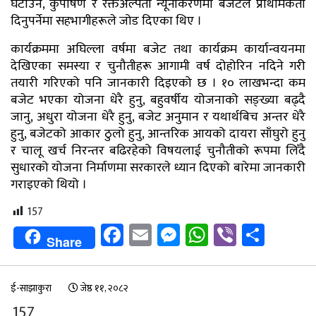
घटाउने, कुपोषण र रक्तअल्पता न्यूनीकरणमा बजेटले प्राथमिकता
दिनुपर्नेमा सहभागीहरूले जोड दिएका थिए ।
कार्यक्रममा अघिल्ला वर्षमा बजेट तथा कार्यक्रम कार्यान्वयनमा
देखिएका समस्या र चुनौतीहरू आगामी वर्ष दोहोरिन नदिने गरी
तयारी गरिएको पनि जानकारी दिइएको छ । १० लाखभन्दा कम
बजेट भएका योजना धेरै हुनु, बहुवर्षीय योजनाको सङ्ख्या बढ्दै
जानु, अधुरा योजना धेरै हुनु, बजेट अनुमान र यथार्थबिच अन्तर धेरै
हुनु, बजेटको आकार ठुलो हुनु, आन्तरिक आयको दायरा साँघुरो हुनु
र चालू खर्च निरन्तर बढिरहेको विषयलाई चुनौतीको रूपमा लिँदै
सुधारको योजना निर्माणमा सरकारले ध्यान दिएको बारेमा जानकारी
गराइएको थियो ।
157
Facebook
Email
Messenger
WhatsApp
Viber
Shar
Share
ई-साझाकुरा
जेष्ठ ११, २०८२
157