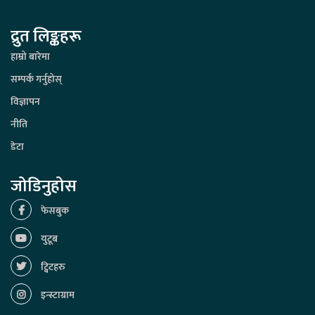
द्रुत लिङ्कहरू
हाम्रो बारेमा
सम्पर्क गर्नुहोस्
विज्ञापन
नीति
डेटा
जोडिनुहोस
फेसबुक
युटूब
ट्विटहरु
इन्स्टाग्राम