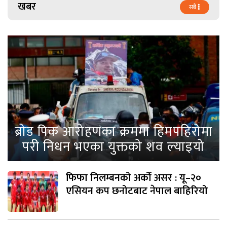
खबर
सबै
ब्रोड पिक आरोहणका क्रममा हिमपहिरोमा
परी निधन भएका युक्तको शव ल्याइयो
फिफा निलम्बनको अर्को असर : यू–२०
एसियन कप छनोटबाट नेपाल बाहिरियो