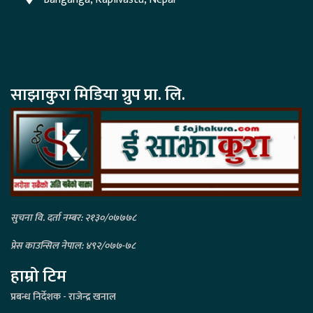
साझाकुरा मिडिया ग्रुप प्रा. लि.
सुचना वि. दर्ता नम्बर: २१३०/०७७७८
प्रेस काउन्सिल नेपाल: ४९२/०७७-७८
हाम्रो टिम
प्रबन्ध निर्देशक - राजेन्द्र खनाल