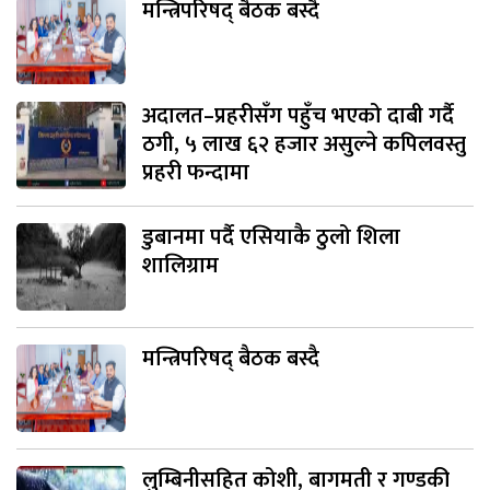
मन्त्रिपरिषद् बैठक बस्दै
अदालत–प्रहरीसँग पहुँच भएको दाबी गर्दै
ठगी, ५ लाख ६२ हजार असुल्ने कपिलवस्तु
प्रहरी फन्दामा
डुबानमा पर्दै एसियाकै ठुलो शिला
शालिग्राम
मन्त्रिपरिषद् बैठक बस्दै
लुम्बिनीसहित कोशी, बागमती र गण्डकी