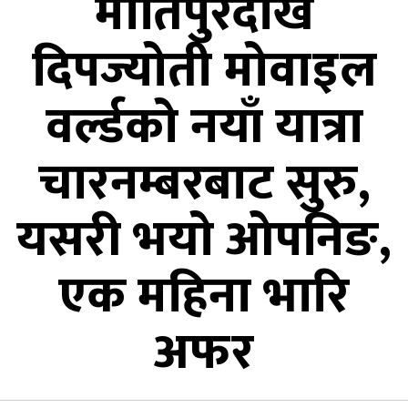
माेतिपुरदेखि
दिपज्याेती माेवाइल
वर्ल्डकाे नयाँ यात्रा
चारनम्बरबाट सुरु,
यसरी भयाे ओपनिङ,
एक महिना भारि
अफर