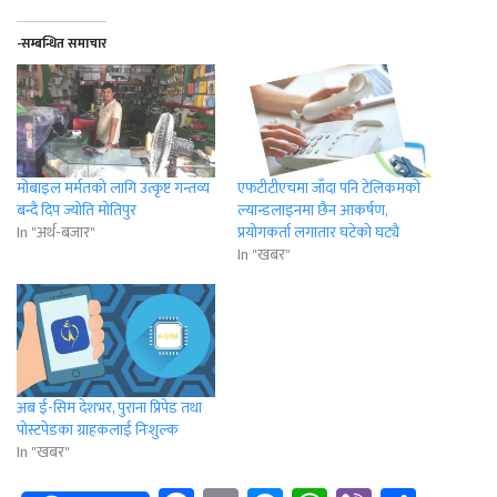
-सम्बन्धित समाचार
मोबाइल मर्मतको लागि उत्कृष्ट गन्तव्य
एफटीटीएचमा जाँदा पनि टेलिकमको
बन्दै दिप ज्योति मोतिपुर
ल्यान्डलाइनमा छैन आकर्षण,
In "अर्थ-बजार"
प्रयोगकर्ता लगातार घटेको घट्यै
In "खबर"
अब ई-सिम देशभर, पुराना प्रिपेड तथा
पोस्टपेडका ग्राहकलाई निःशुल्क
In "खबर"