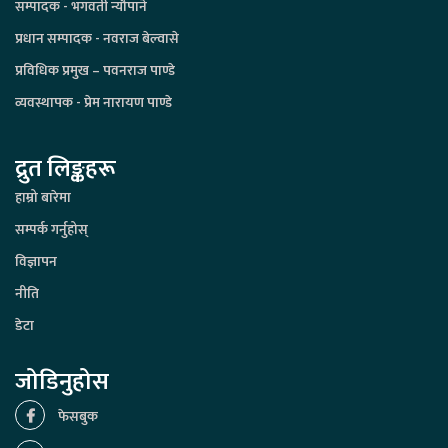
सम्पादक - भगवती न्यौपाने
प्रधान सम्पादक - नवराज बेल्वासे
प्रविधिक प्रमुख – पवनराज पाण्डे
व्यवस्थापक - प्रेम नारायण पाण्डे
द्रुत लिङ्कहरू
हाम्रो बारेमा
सम्पर्क गर्नुहोस्
विज्ञापन
नीति
डेटा
जोडिनुहोस
फेसबुक