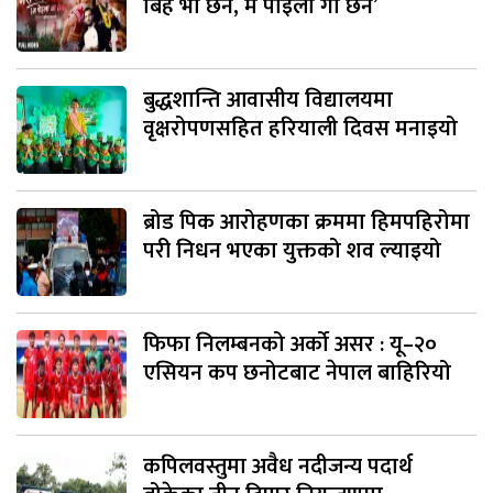
बिहे भा छैन, म पोइला गा छैन’
बुद्धशान्ति आवासीय विद्यालयमा
वृक्षरोपणसहित हरियाली दिवस मनाइयो
ब्रोड पिक आरोहणका क्रममा हिमपहिरोमा
परी निधन भएका युक्तको शव ल्याइयो
फिफा निलम्बनको अर्को असर : यू–२०
एसियन कप छनोटबाट नेपाल बाहिरियो
कपिलवस्तुमा अवैध नदीजन्य पदार्थ