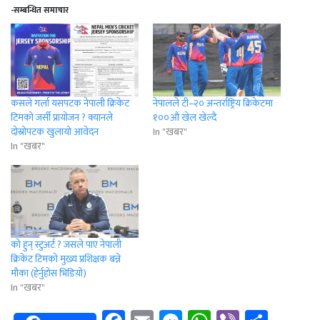
-सम्बन्धित समाचार
कसले गर्ला यसपटक नेपाली क्रिकेट
नेपालले टी–२० अन्तर्राष्ट्रिय क्रिकेटमा
टिमको जर्सी प्रायोजन ? क्यानले
१००औं खेल खेल्दै
दोस्रोपटक खुलायो आवेदन
In "खबर"
In "खबर"
को हुन् स्टुअर्ट ? जसले पाए नेपाली
क्रिकेट टिमको मुख्य प्रशिक्षक बन्ने
मौका (हेर्नुहोस भिडियो)
In "खबर"