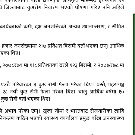
्थ्य कार्यालयका वरिष्ठ क्षय–कुष्ठ अधिकृत मोहम्मद ईरफानले १२
घि जिल्लाबाट कुष्ठरोग निवारण भएको घोषणा गरिए पनि अहिले
र्यक्रमको कमी, दक्ष जनशक्तिको अन्यत्र स्थानान्तरण, र सीमित
० हजार जनसंख्यामा २।७ प्रतिशत बिरामी दर्ता भएका छन्। आर्थिक
पिएका थिए।
ी, २०७८र७९ मा १।८ प्रतिशतका दरले १२३ बिरामी, र २०७७र७८ मा
टै परिवारका ३ कुष्ठ रोगी फेला परेका थिए। यस्तै, महरागञ्ज
८ नयाँ कुष्ठ रोगी फेला परेका थिए। चालु आर्थिक वर्षमा १०
 कुष्ठ रोगी दर्ता भएका थिए।
तनाको अभाव परेका छन्। खुला सीमा र भारतबाट रोजगारीका लागि
्रण कठिन भएको स्वास्थ्य कार्यालय प्रमुख वरिष्ठ जनस्वास्थ्य