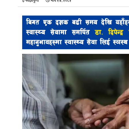
ई-साझाकुरा
माघ १४, २०८१