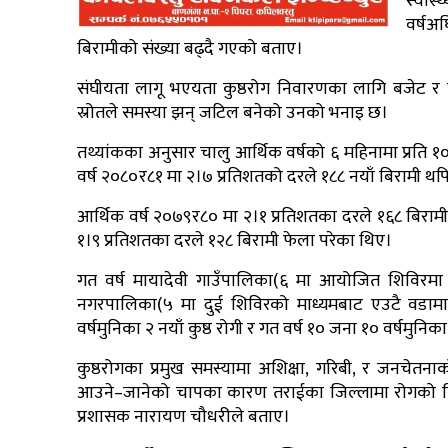
स्वास
वर्षअ
बिरामीको संख्या बढ्दै गएको बताए।
संघीयता लागू भएयता कुष्ठरोग निवारणका लागि बजेट र का
स्रोतले समस्या झन् जटिल बनेको उनको भनाइ छ।
तथ्यांकका अनुसार चालु आर्थिक वर्षको ६ महिनामा प्रति १
वर्ष २०८०र८१ मा २।७ प्रतिशतको दरले १८८ नयाँ बिरामी थ
आर्थिक वर्ष २०७९र८० मा २।१ प्रतिशतका दरले १६८ बिराम
१।९ प्रतिशतका दरले १२८ बिरामी फेला परेका थिए।
गत वर्ष मायादेवी गाउँपालिका(६ मा आयोजित शिविरमा एउ
नगरपालिका(५ मा दुई शिविरको माध्यमबाट एउटै वडामा २
वर्षमुनिका २ नयाँ कुष्ठ रोगी र गत वर्ष १० जना १० वर्षमुनिका
कुष्ठरोगका प्रमुख समस्यामा अशिक्षा, गरिबी, र जनचे
आउने–जानेको चापका कारण तराईका जिल्लामा रोगको नियन्त
प्रशासक नारायण चौधरीले बताए।