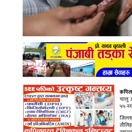
कपिलव
चालु 
५५ नया
जिल्ल
तौलिह