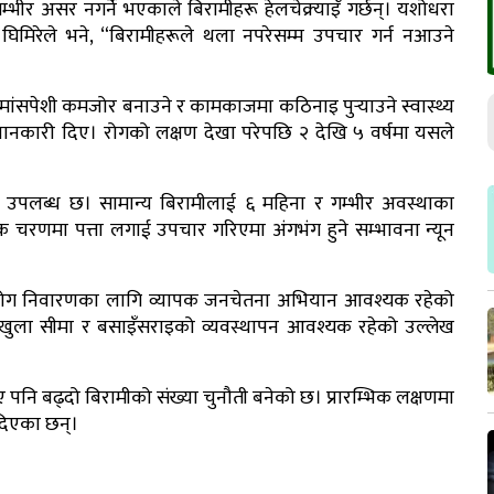
गम्भीर असर नगर्ने भएकाले बिरामीहरू हेलचेक्र्याइँ गर्छन्। यशोधरा
िमिरेले भने, “बिरामीहरूले थला नपरेसम्म उपचार गर्न नआउने
ने, मांसपेशी कमजोर बनाउने र कामकाजमा कठिनाइ पुर्‍याउने स्वास्थ्य
 जानकारी दिए। रोगको लक्षण देखा परेपछि २ देखि ५ वर्षमा यसले
ूमा उपलब्ध छ। सामान्य बिरामीलाई ६ महिना र गम्भीर अवस्थाका
िक चरणमा पत्ता लगाई उपचार गरिएमा अंगभंग हुने सम्भावना न्यून
ुष्ठरोग निवारणका लागि व्यापक जनचेतना अभियान आवश्यक रहेको
ो खुला सीमा र बसाइँसराइको व्यवस्थापन आवश्यक रहेको उल्लेख
पनि बढ्दो बिरामीको संख्या चुनौती बनेको छ। प्रारम्भिक लक्षणमा
ड दिएका छन्।