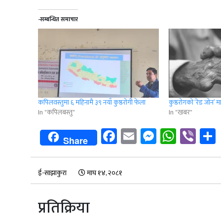
-सम्बन्धित समाचार
कपिलवस्तुमा ६ महिनामै ३९ नयाँ कुष्ठरोगी फेला
कुष्ठरोगको ‘रेड जोन’ मा
In "कपिलबस्तु"
In "खबर"
Facebook
Email
Messenge
Whats
Vib
Share
ई-साझाकुरा
माघ १४, २०८१
प्रतिक्रिया