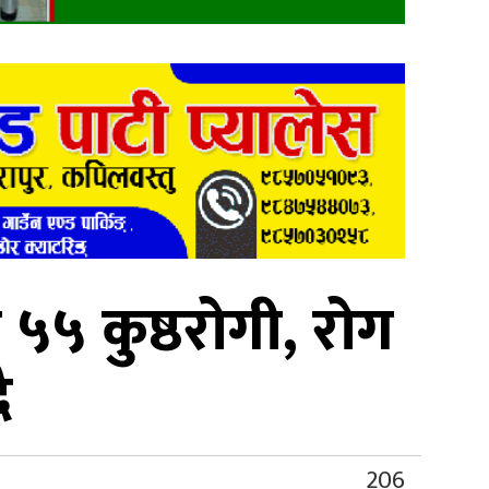
५५ कुष्ठरोगी, रोग
ै
206