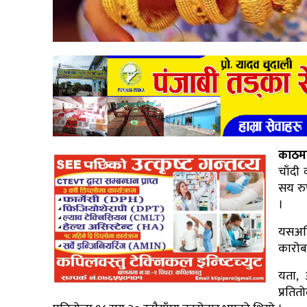
काठमा
चाँदी
सय रु
।
यसअघि
कारोब
यता, 
प्रति