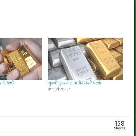
ाँले बढ्यो
सुनको मूल्‍य तोलामा तीन सयले घट्यो
In "अर्थ-बजार"
r
App
er
Share
158
Shares