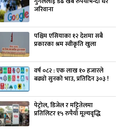
गुगललाई डेढ खर्ब रुपैयाँभन्दा धेरै
जरिवाना
पश्चिम एसियाका १२ देशमा सबै
प्रकारका श्रम स्वीकृति खुला
वर्ष ०८२ : एक लाख १० हजारले
बढ्यो सुनको भाउ, प्रतिदिन ३०३ !
पेट्रोल, डिजेल र मट्टितेलमा
प्रतिलिटर १५ रुपैयाँ मूल्यवृद्धि