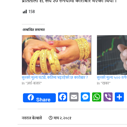
प्रतितोला १८ सय २० रुपैयाँमा कारोबार भएको थियो ।
158
-सम्बन्धित समाचार
सुनको मूल्य घट्यो, कतिमा भइरहेको छ कारोबार ?
सुनको मूल्य ५०० रुपैय
In "अर्थ-बजार"
In "खबर"
Facebook
Email
Messenge
Whats
Vib
Share
नवराज बेल्बासे
माघ २, २०८१