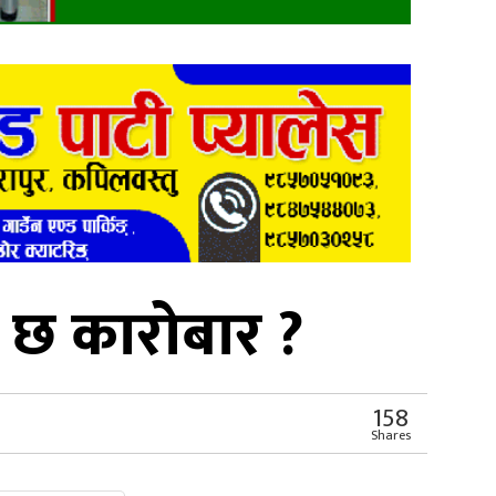
ो छ कारोबार ?
158
Shares