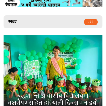
खबर
सबै
बुद्धशान्ति आवासीय विद्यालयमा
वृक्षरोपणसहित हरियाली दिवस मनाइयो