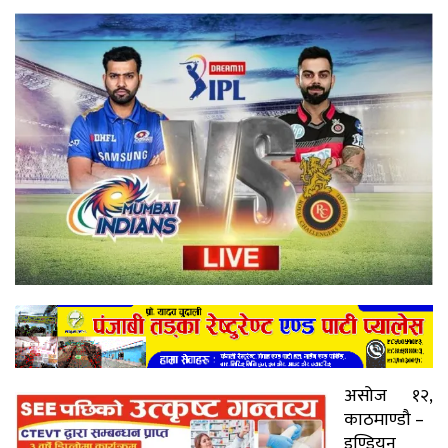
असोज १२,
काठमाण्डौ –
इण्डियन