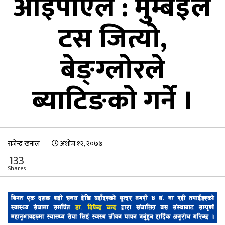
आईपीएल : मुम्बईले
टस जित्यो,
बेङ्ग्लोरले
ब्याटिङको गर्ने ।
राजेन्द्र खनाल
अशोज १२, २०७७
133
Shares