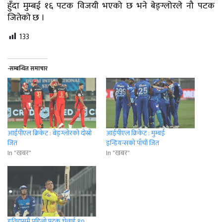
हुँदा मुम्बई १६ पटक विजयी भएको छ भने बेङ्ग्लोरले नौ पटक
जितेको छ ।
133
-सम्बन्धित समाचार
आईपीएल क्रिकेट : बेङ्ग्लोरको दोस्रो
आईपीएल क्रिकेट : मुम्बई
जित
इन्डियन्सको पाँचौं जित
In "खबर"
In "खबर"
इतिहासमै पहिलो पटक चेन्नाई १०