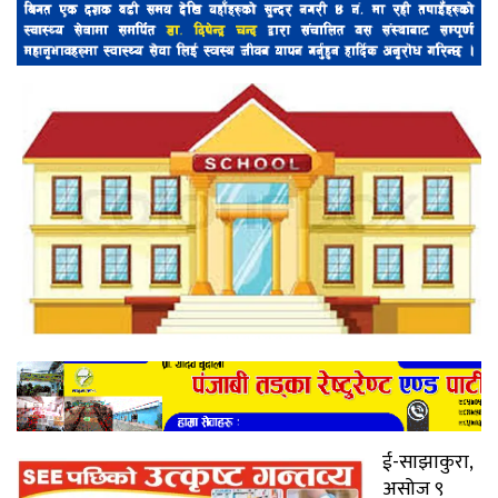
ई-साझाकुरा,
असोज ९