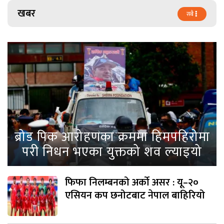
खबर
सबै
ब्रोड पिक आरोहणका क्रममा हिमपहिरोमा
परी निधन भएका युक्तको शव ल्याइयो
फिफा निलम्बनको अर्को असर : यू–२०
एसियन कप छनोटबाट नेपाल बाहिरियो