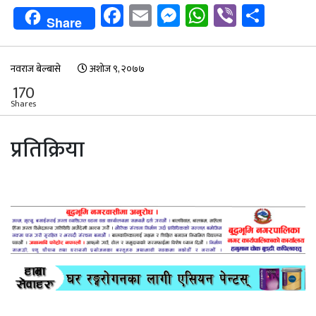
Facebook
Email
Messenger
WhatsApp
Viber
Shar
Share
नवराज बेल्बासे
अशोज ९, २०७७
170
Shares
प्रतिक्रिया